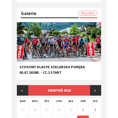
Galerie
Wszystkie
SZOSOWY KLASYK SZKLARSKA PORĘBA
05.07.2020R. - CZ.2 START
«
SIERPIEŃ 2026
»
pon
wto
śro
czw
pia
sob
nie
27
28
29
30
31
1
2