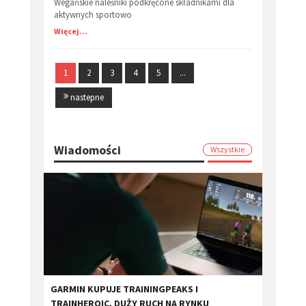
Wegańskie naleśniki podkręcone składnikami dla
aktywnych sportowo
Więcej...
1
2
3
4
5
...
nastepne
Wiadomości
Wszystkie
GARMIN KUPUJE TRAININGPEAKS I
TRAINHEROIC. DUŻY RUCH NA RYNKU