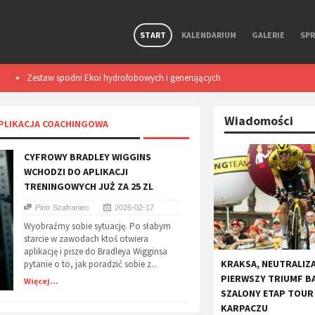
START
KALENDARIUM
GALERIE
SP
Zestaw spodni Ekoi hydrofobowych i generujących
Smart light TL50
ciepło podczas ruchu. Test
Wiadomości
APLIKACJA COACHINGOWA
CYFROWY BRADLEY WIGGINS
WCHODZI DO APLIKACJI
TRENINGOWYCH JUŻ ZA 25 ZL
Piotr Szafraniec
2026-02-17
Wyobraźmy sobie sytuację. Po słabym
starcie w zawodach ktoś otwiera
aplikację i pisze do Bradleya Wigginsa
KRAKSA, NEUTRALIZA
pytanie o to, jak poradzić sobie z...
PIERWSZY TRIUMF B
Więcej...
SZALONY ETAP TOUR
KARPACZU