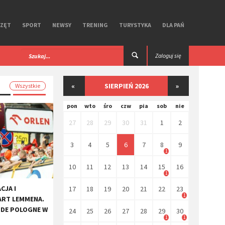
RZĘT
SPORT
NEWSY
TRENING
TURYSTYKA
DLA PAŃ
 iGPSPORT. Test
Premierowy, symbiotyczny zestaw R Aero
Zaloguj się
Ekoi.
«
SIERPIEŃ 2026
»
Wszystkie
pon
wto
śro
czw
pia
sob
nie
27
28
29
30
31
1
2
3
4
5
6
7
8
9
1
10
11
12
13
14
15
16
1
CJA I
17
18
19
20
21
22
23
1
ART LEMMENA.
 DE POLOGNE W
24
25
26
27
28
29
30
1
1