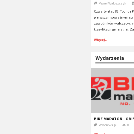
Paweł Waloszczyk
Czwarty etap 83. Tour de 
pierwszym poważnym sp
zawodników walczących 
klasyfikacji generalnej. Za
Więcej...
Wydarzenia
BIKE MARATON - OB
VeloNews.pl
0