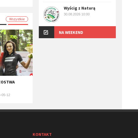
Wyścig z Naturą
30.08.2026 10:00
Wszystkie
NA WEEKEND
RZOSTWA
-05-12
KONTAKT