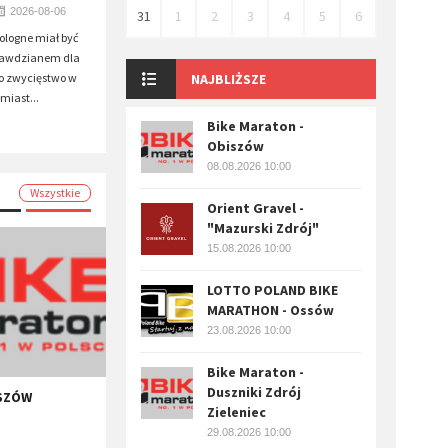
2026-08-06
31
1
2
3
4
5
6
Pologne miał być
rawdzianem dla
o zwycięstwo w
NAJBLIŻSZE
miast...
Bike Maraton -
Obiszów
08.08.2026 10:00
Wszystkie
Orient Gravel -
"Mazurski Zdrój"
15.08.2026 10:00
LOTTO POLAND BIKE
MARATHON - Ossów
23.08.2026 10:00
Bike Maraton -
Duszniki Zdrój
ISZÓW
Zieleniec
29.08.2026 10:00