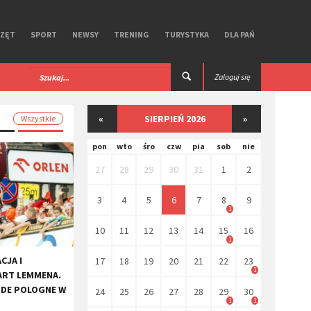
RZĘT
SPORT
NEWSY
TRENING
TURYSTYKA
DLA PAŃ
 iGPSPORT. Test
Premierowy, symbiotyczny zestaw R Aero
Zaloguj się
Ekoi.
«
SIERPIEŃ 2026
»
Wszystkie
pon
wto
śro
czw
pia
sob
nie
27
28
29
30
31
1
2
3
4
5
6
7
8
9
1
10
11
12
13
14
15
16
1
CJA I
17
18
19
20
21
22
23
1
ART LEMMENA.
 DE POLOGNE W
24
25
26
27
28
29
30
1
1