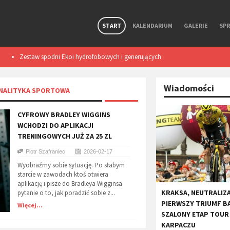
START
KALENDARIUM
GALERIE
SP
Zestaw spodni Ekoi hydrofobowych i generujących
Smart light TL50
ciepło podczas ruchu. Test
Wiadomości
ANALITYKA SPORTOWA
CYFROWY BRADLEY WIGGINS
WCHODZI DO APLIKACJI
TRENINGOWYCH JUŻ ZA 25 ZL
Piotr Szafraniec
2026-02-17
Wyobraźmy sobie sytuację. Po słabym
starcie w zawodach ktoś otwiera
aplikację i pisze do Bradleya Wigginsa
KRAKSA, NEUTRALIZA
pytanie o to, jak poradzić sobie z...
PIERWSZY TRIUMF B
Więcej...
SZALONY ETAP TOUR
KARPACZU