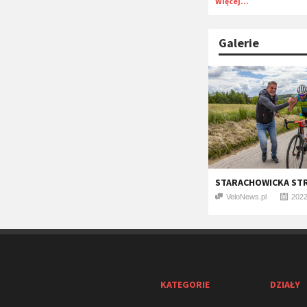
Więcej...
Galerie
STARACHOWICKA STR
VeloNews.pl
2022
KATEGORIE
DZIAŁY