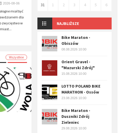
2026-08-06
31
1
2
3
4
5
6
Pologne miał być
rawdzianem dla
o zwycięstwo w
NAJBLIŻSZE
miast...
Bike Maraton -
Obiszów
08.08.2026 10:00
Wszystkie
Orient Gravel -
"Mazurski Zdrój"
15.08.2026 10:00
LOTTO POLAND BIKE
MARATHON - Ossów
23.08.2026 10:00
Bike Maraton -
Duszniki Zdrój
Zieleniec
29.08.2026 10:00