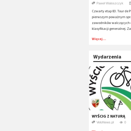
Paweł Waloszczyk
Czwarty etap 83. Tour de 
pierwszym poważnym sp
zawodników walczących 
klasyfikacji generalnej. Za
Więcej...
Wydarzenia
WYŚCIG Z NATURĄ
VeloNews.pl
0