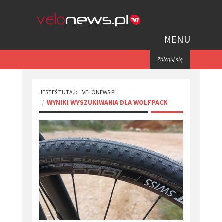
MENU
Zaloguj się
JESTEŚ TUTAJ:
VELONEWS.PL
WYNIKI WYSZUKIWANIA DLA WOLFPACK