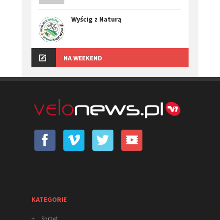
Wyścig z Naturą
NA WEEKEND
KATEGORIE
+
Sprzęt