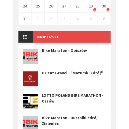
24
25
26
27
28
29
30
1
1
31
1
2
3
4
5
6
NAJBLIŻSZE
Bike Maraton - Obiszów
Orient Gravel - "Mazurski Zdrój"
LOTTO POLAND BIKE MARATHON -
Ossów
Bike Maraton - Duszniki Zdrój
Zieleniec