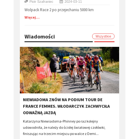
Piotr Szafraniec
2024-03-11
Wolpack Race 2 po przejechaniu 5000 km
Więcej...
Wiadomości
Wszystkie
​NIEWIADOMA ZNÓW NA PODIUM TOUR DE
FRANCE FEMMES. WŁODARCZYK ZACHWYCIŁA
ODWAŻNĄ JAZDĄ
Katarzyna Niewiadoma-Phinney po raz kolejny
udowodniła, że należy do ścisłej światowej czołówki,
finiszując na trzecim miejscu po walce z Demi...