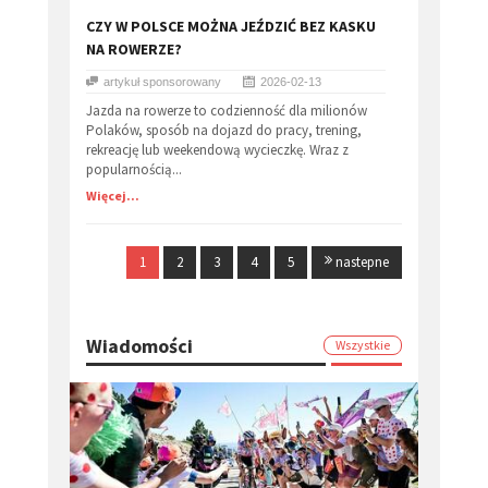
CZY W POLSCE MOŻNA JEŹDZIĆ BEZ KASKU
NA ROWERZE?
artykuł sponsorowany
2026-02-13
Jazda na rowerze to codzienność dla milionów
Polaków, sposób na dojazd do pracy, trening,
rekreację lub weekendową wycieczkę. Wraz z
popularnością...
Więcej...
1
2
3
4
5
nastepne
Wiadomości
Wszystkie