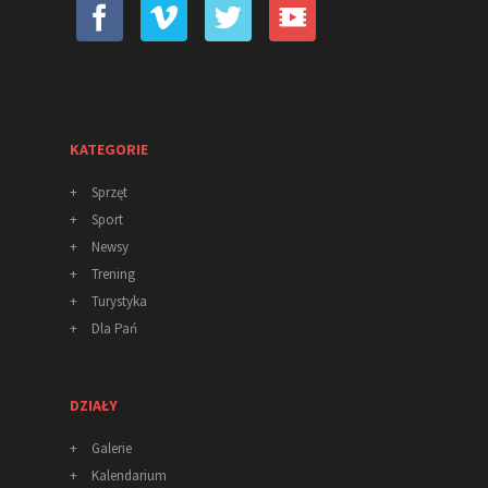
KATEGORIE
+
Sprzęt
+
Sport
+
Newsy
+
Trening
+
Turystyka
+
Dla Pań
DZIAŁY
+
Galerie
+
Kalendarium