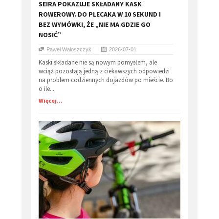
​SEIRA POKAZUJE SKŁADANY KASK
ROWEROWY. DO PLECAKA W 10 SEKUND I
BEZ WYMÓWKI, ŻE „NIE MA GDZIE GO
NOSIĆ”
Paweł Waloszczyk
2026-07-01
Kaski składane nie są nowym pomysłem, ale
wciąż pozostają jedną z ciekawszych odpowiedzi
na problem codziennych dojazdów po mieście. Bo
o ile...
Więcej...