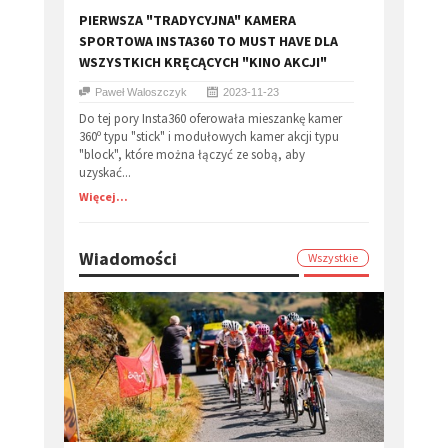
​PIERWSZA "TRADYCYJNA" KAMERA
SPORTOWA INSTA360 TO MUST HAVE DLA
WSZYSTKICH KRĘCĄCYCH "KINO AKCJI"
Paweł Waloszczyk
2023-11-23
Do tej pory Insta360 oferowała mieszankę kamer
360º typu "stick" i modułowych kamer akcji typu
"block", które można łączyć ze sobą, aby
uzyskać...
Więcej...
Wiadomości
Wszystkie