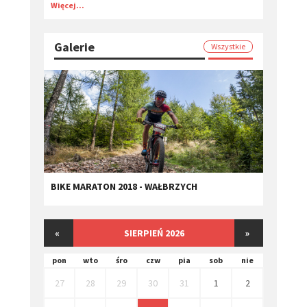
Więcej...
Galerie
Wszystkie
BIKE MARATON 2018 - WAŁBRZYCH
«
SIERPIEŃ 2026
»
pon
wto
śro
czw
pia
sob
nie
27
28
29
30
31
1
2