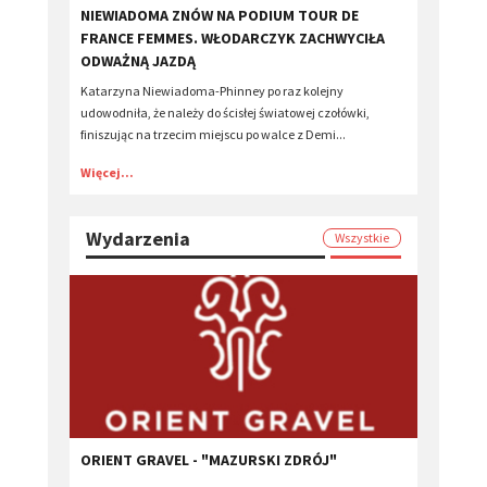
​NIEWIADOMA ZNÓW NA PODIUM TOUR DE
FRANCE FEMMES. WŁODARCZYK ZACHWYCIŁA
ODWAŻNĄ JAZDĄ
Katarzyna Niewiadoma-Phinney po raz kolejny
udowodniła, że należy do ścisłej światowej czołówki,
finiszując na trzecim miejscu po walce z Demi...
Więcej...
Wydarzenia
Wszystkie
ORIENT GRAVEL - "MAZURSKI ZDRÓJ"