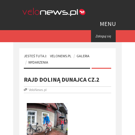
MENU
Zaloguj się
JESTEŚ TUTAJ:
VELONEWS.PL
GALERIA
WYDARZENIA
RAJD DOLINĄ DUNAJCA CZ.2
VeloNews.pl