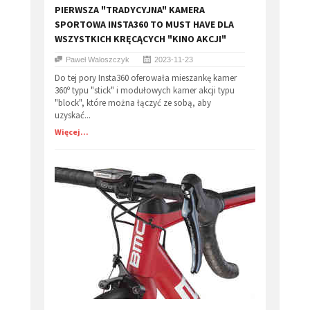
​PIERWSZA "TRADYCYJNA" KAMERA
SPORTOWA INSTA360 TO MUST HAVE DLA
WSZYSTKICH KRĘCĄCYCH "KINO AKCJI"
Paweł Waloszczyk
2023-11-23
Do tej pory Insta360 oferowała mieszankę kamer
360º typu "stick" i modułowych kamer akcji typu
"block", które można łączyć ze sobą, aby
uzyskać...
Więcej...