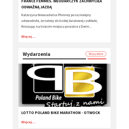
FRANCE FEMMES. WŁODARCZYK ZACHWYCIŁA
ODWAŻNĄ JAZDĄ
Katarzyna Niewiadoma-Phinney po raz kolejny
udowodniła, że należy do ścisłej światowej czołówki,
finiszując na trzecim miejscu po walce z Demi...
Więcej...
Wydarzenia
Wszystkie
LOTTO POLAND BIKE MARATHON - OTWOCK
Więcej...