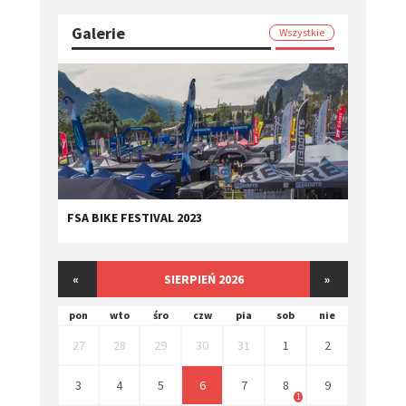
Galerie
Wszystkie
FSA BIKE FESTIVAL 2023
«
SIERPIEŃ 2026
»
pon
wto
śro
czw
pia
sob
nie
27
28
29
30
31
1
2
3
4
5
6
7
8
9
1