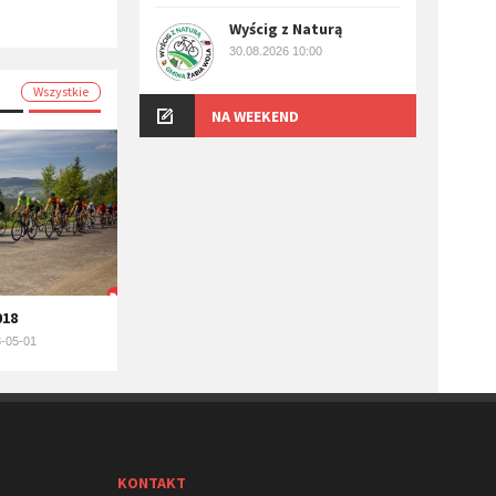
Wyścig z Naturą
30.08.2026 10:00
Wszystkie
NA WEEKEND
018
-05-01
KONTAKT