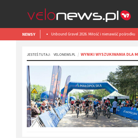
NEWSY
​Unbound Gravel 2026. Miłość i nienawiść pośrodku
Kansas.
WYNIKI WYSZUKIWANIA DLA 
JESTEŚ TUTAJ:
VELONEWS.PL