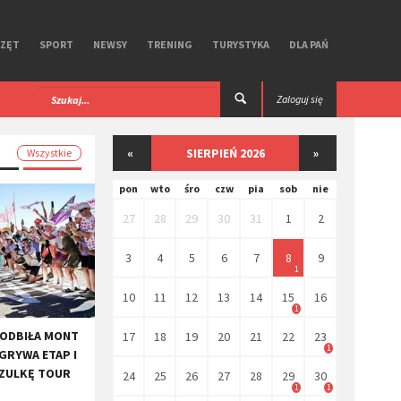
RZĘT
SPORT
NEWSY
TRENING
TURYSTYKA
DLA PAŃ
 iGPSPORT. Test
Premierowy, symbiotyczny zestaw R Aero
Zaloguj się
Ekoi.
«
SIERPIEŃ 2026
»
Wszystkie
pon
wto
śro
czw
pia
sob
nie
27
28
29
30
31
1
2
3
4
5
6
7
8
9
1
10
11
12
13
14
15
16
1
PODBIŁA MONT
17
18
19
20
21
22
23
1
GRYWA ETAP I
SZULKĘ TOUR
24
25
26
27
28
29
30
1
1