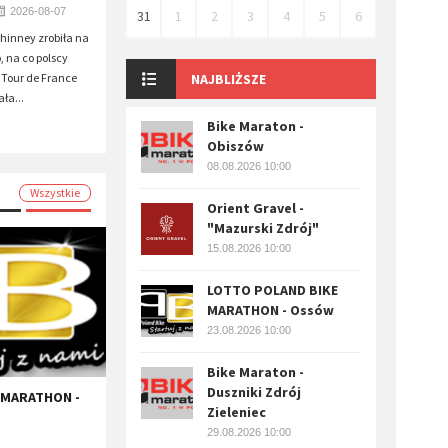
2026-08-07
31
1
2
3
4
5
6
inney zrobiła na
, na co polscy
 Tour de France
NAJBLIŻSZE
ła...
Bike Maraton -
Obiszów
08.08.2026 10:00
Wszystkie
Orient Gravel -
"Mazurski Zdrój"
15.08.2026 10:00
LOTTO POLAND BIKE
MARATHON - Ossów
23.08.2026 10:00
Bike Maraton -
Duszniki Zdrój
 MARATHON -
Zieleniec
29.08.2026 10:00