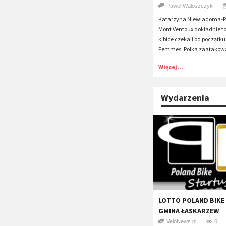
Paweł Waloszczyk
Katarzyna Niewiadoma-Ph
Mont Ventoux dokładnie to
kibice czekali od początku
Femmes. Polka zaatakowa
Więcej...
Wydarzenia
LOTTO POLAND BIKE
GMINA ŁASKARZEW
VeloNews.pl
0