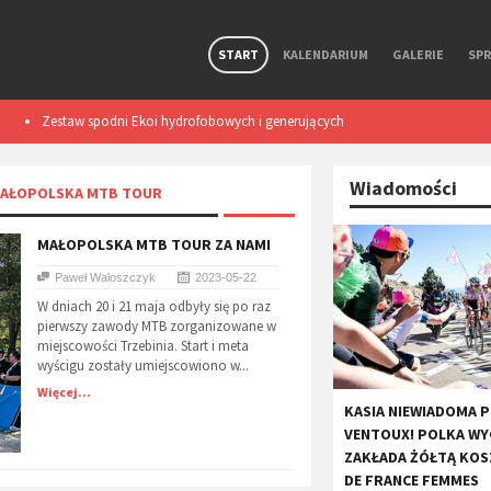
START
KALENDARIUM
GALERIE
SP
Zestaw spodni Ekoi hydrofobowych i generujących
Smart light TL50
ciepło podczas ruchu. Test
Wiadomości
​MAŁOPOLSKA MTB TOUR
​MAŁOPOLSKA MTB TOUR ZA NAMI
Paweł Waloszczyk
2023-05-22
W dniach 20 i 21 maja odbyły się po raz
pierwszy zawody MTB zorganizowane w
miejscowości Trzebinia. Start i meta
wyścigu zostały umiejscowiono w...
Więcej...
KASIA NIEWIADOMA 
VENTOUX! POLKA WY
ZAKŁADA ŻÓŁTĄ KO
DE FRANCE FEMMES