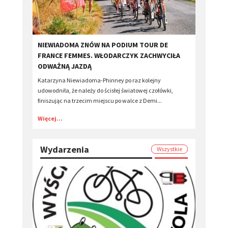
​NIEWIADOMA ZNÓW NA PODIUM TOUR DE
FRANCE FEMMES. WŁODARCZYK ZACHWYCIŁA
ODWAŻNĄ JAZDĄ
Katarzyna Niewiadoma-Phinney po raz kolejny
udowodniła, że należy do ścisłej światowej czołówki,
finiszując na trzecim miejscu po walce z Demi...
Więcej...
Wydarzenia
Wszystkie