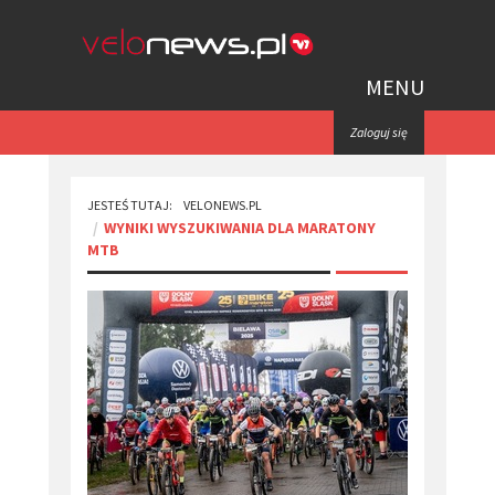
MENU
Zaloguj się
JESTEŚ TUTAJ:
VELONEWS.PL
WYNIKI WYSZUKIWANIA DLA MARATONY
MTB