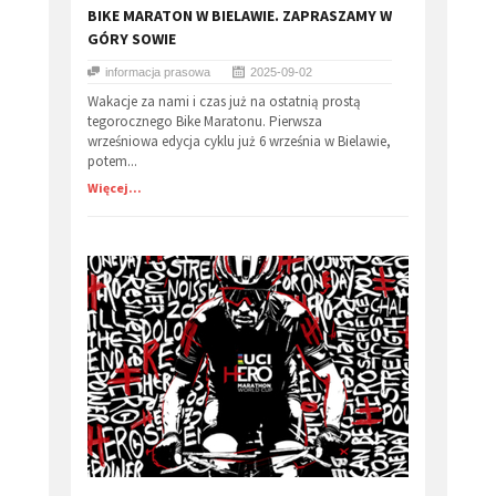
​BIKE MARATON W BIELAWIE. ZAPRASZAMY W
GÓRY SOWIE
informacja prasowa
2025-09-02
Wakacje za nami i czas już na ostatnią prostą
tegorocznego Bike Maratonu. Pierwsza
wrześniowa edycja cyklu już 6 września w Bielawie,
potem...
Więcej...