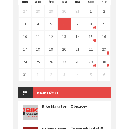
pon
wto
śro
czw
pia
sob
nie
27
28
29
30
31
1
2
3
4
5
6
7
8
9
1
10
11
12
13
14
15
16
1
17
18
19
20
21
22
23
1
24
25
26
27
28
29
30
1
1
31
1
2
3
4
5
6
NAJBLIŻSZE
Bike Maraton - Obiszów
Orient Gravel - "Mazurski Zdrój"