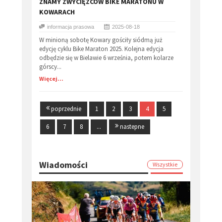
​ZNAMY ZWYCIĘZCÓW BIKE MARATONU W
KOWARACH
informacja prasowa
2025-08-18
W minioną sobotę Kowary gościły siódmą już
edycję cyklu Bike Maraton 2025. Kolejna edycja
odbędzie się w Bielawie 6 września, potem kolarze
górscy...
Więcej...
poprzednie
1
2
3
4
5
6
7
8
...
nastepne
Wiadomości
Wszystkie