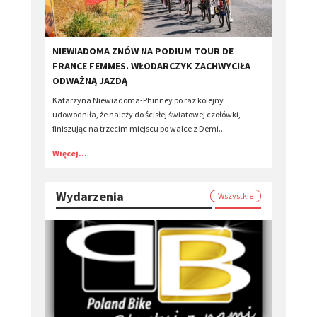
​NIEWIADOMA ZNÓW NA PODIUM TOUR DE
FRANCE FEMMES. WŁODARCZYK ZACHWYCIŁA
ODWAŻNĄ JAZDĄ
Katarzyna Niewiadoma-Phinney po raz kolejny
udowodniła, że należy do ścisłej światowej czołówki,
finiszując na trzecim miejscu po walce z Demi...
Więcej...
Wydarzenia
Wszystkie