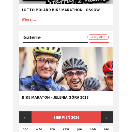
LOTTO POLAND BIKE MARATHON - OSSÓW
Więcej...
Galerie
Wszystkie
BIKE MARATON - JELENIA GÓRA 2018
«
SIERPIEŃ 2026
»
pon
wto
śro
czw
pia
sob
nie