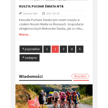
RUSZYŁ PUCHAR ŚWIATA MTB
Szymon Biel
2017-05-20
Karuzela Pucharu Świata tym razem ruszyła w
czeskim Novym Mestie na Moravach. Gospodarze
ubiegłorocznych Mistrzostw Świata, jak co roku,...
Więcej...
poprzednie
1
2
3
4
5
nastepne
Wiadomości
Wszystkie