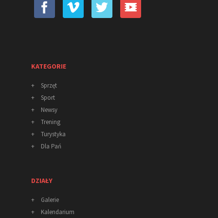
KATEGORIE
+
Sprzęt
+
Sport
+
Newsy
+
Trening
+
Turystyka
+
Dla Pań
DZIAŁY
+
Galerie
+
Kalendarium