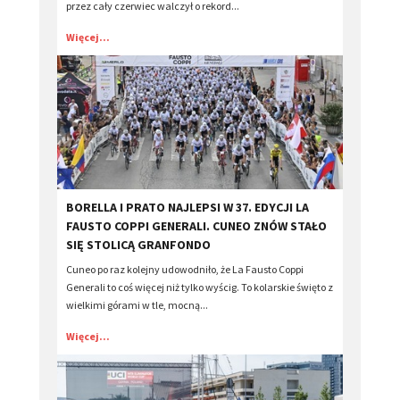
przez cały czerwiec walczył o rekord...
Więcej...
​BORELLA I PRATO NAJLEPSI W 37. EDYCJI LA
FAUSTO COPPI GENERALI. CUNEO ZNÓW STAŁO
SIĘ STOLICĄ GRANFONDO
Cuneo po raz kolejny udowodniło, że La Fausto Coppi
Generali to coś więcej niż tylko wyścig. To kolarskie święto z
wielkimi górami w tle, mocną...
Więcej...