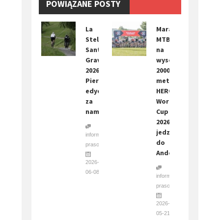
POWIĄZANE POSTY
La
Maraton
Stelvio
MTB
Santini
na
Gravel
wysokości
2026.
2000
Pierwsza
metrów.
edycja
HERO
za
World
nami
Cup
2026
jedzie
informacja
do
prasowa
Andory
2026-
06-08
informacja
prasowa
2026-
05-21