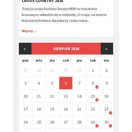
CROSS-COUNTRY 2026
Trzecia runda Pucharu Świata HERO w maratonie
krossowym odbędzie się w niedzielę, 31 maja, na terenie
Naturland Andorra. Na kolarzy czeka nowa...
Więcej...
«
SIERPIEŃ 2026
»
pon
wto
śro
czw
pia
sob
nie
27
28
29
30
31
1
2
3
4
5
6
7
8
9
1
10
11
12
13
14
15
16
1
17
18
19
20
21
22
23
1
24
25
26
27
28
29
30
1
1