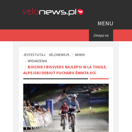
MENU
Zaloguj się
JESTEŚ TUTAJ:
VELONEWS.PL
NEWSY
WYDARZENIA
​BOICHIS I RISSVEDS NAJLEPSI W LA THUILE.
ALPEJSKI DEBIUT PUCHARU ŚWIATA XCC