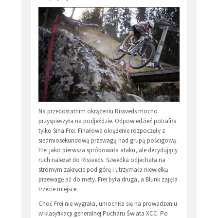
Na przedostatnim okrążeniu Rissveds mocno
przyspieszyła na podjeździe. Odpowiedzieć potrafiła
tylko Sina Frei. Finałowe okrążenie rozpoczęły z
siedmiosekundową przewagą nad grupą pościgową.
Frei jako pierwsza spróbowała ataku, ale decydujący
ruch należał do Rissveds. Szwedka odjechała na
stromym zakręcie pod górę i utrzymała niewielką
przewagę aż do mety. Frei była druga, a Blunk zajęła
trzecie miejsce.
Choć Frei nie wygrała, umocniła się na prowadzeniu
w klasyfikacji generalnej Pucharu Świata XCC. Po