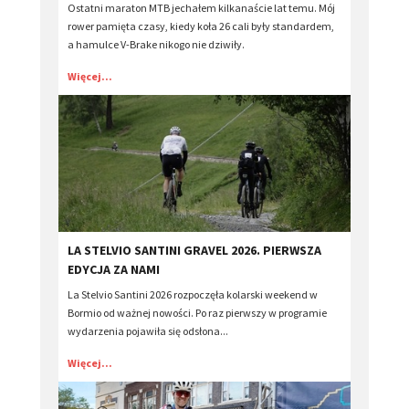
Ostatni maraton MTB jechałem kilkanaście lat temu. Mój
rower pamięta czasy, kiedy koła 26 cali były standardem,
a hamulce V-Brake nikogo nie dziwiły.
Więcej...
LA STELVIO SANTINI GRAVEL 2026. PIERWSZA
EDYCJA ZA NAMI
La Stelvio Santini 2026 rozpoczęła kolarski weekend w
Bormio od ważnej nowości. Po raz pierwszy w programie
wydarzenia pojawiła się odsłona...
Więcej...