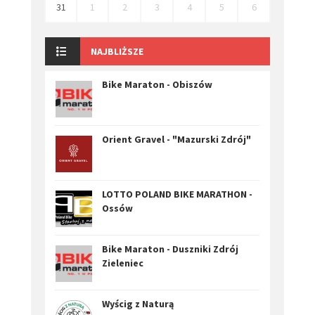
31
1
2
3
4
5
6
NAJBLIŻSZE
Bike Maraton - Obiszów
Orient Gravel - "Mazurski Zdrój"
LOTTO POLAND BIKE MARATHON -
Ossów
Bike Maraton - Duszniki Zdrój
Zieleniec
Wyścig z Naturą