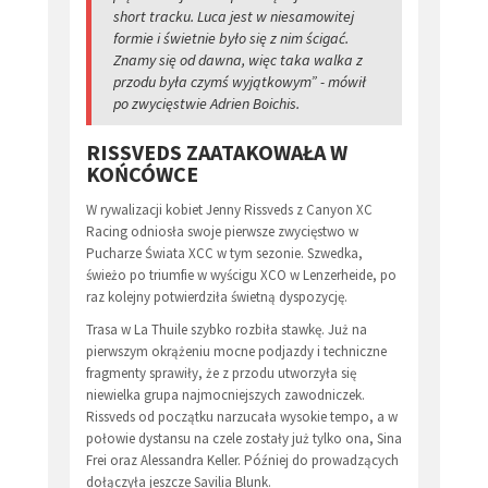
short tracku. Luca jest w niesamowitej
formie i świetnie było się z nim ścigać.
Znamy się od dawna, więc taka walka z
przodu była czymś wyjątkowym” - mówił
po zwycięstwie Adrien Boichis.
RISSVEDS ZAATAKOWAŁA W
KOŃCÓWCE
W rywalizacji kobiet Jenny Rissveds z Canyon XC
Racing odniosła swoje pierwsze zwycięstwo w
Pucharze Świata XCC w tym sezonie. Szwedka,
świeżo po triumfie w wyścigu XCO w Lenzerheide, po
raz kolejny potwierdziła świetną dyspozycję.
Trasa w La Thuile szybko rozbiła stawkę. Już na
pierwszym okrążeniu mocne podjazdy i techniczne
fragmenty sprawiły, że z przodu utworzyła się
niewielka grupa najmocniejszych zawodniczek.
Rissveds od początku narzucała wysokie tempo, a w
połowie dystansu na czele zostały już tylko ona, Sina
Frei oraz Alessandra Keller. Później do prowadzących
dołączyła jeszcze Savilia Blunk.