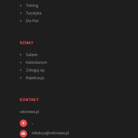
+
Trening
+
Turystyka
+
Dla Pań
DZIAŁY
+
Galerie
+
Kalendarium
+
Zaloguj się
+
Rejestracja
KONTAKT
velonews.pl
,
redakcja
@
velonews
.pl