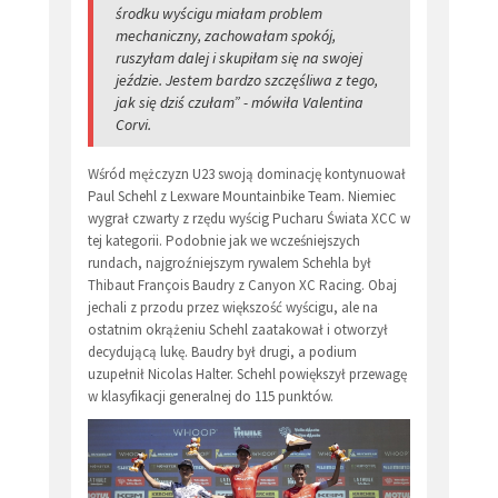
środku wyścigu miałam problem
mechaniczny, zachowałam spokój,
ruszyłam dalej i skupiłam się na swojej
jeździe. Jestem bardzo szczęśliwa z tego,
jak się dziś czułam” - mówiła Valentina
Corvi.
Wśród mężczyzn U23 swoją dominację kontynuował
Paul Schehl z Lexware Mountainbike Team. Niemiec
wygrał czwarty z rzędu wyścig Pucharu Świata XCC w
tej kategorii. Podobnie jak we wcześniejszych
rundach, najgroźniejszym rywalem Schehla był
Thibaut François Baudry z Canyon XC Racing. Obaj
jechali z przodu przez większość wyścigu, ale na
ostatnim okrążeniu Schehl zaatakował i otworzył
decydującą lukę. Baudry był drugi, a podium
uzupełnił Nicolas Halter. Schehl powiększył przewagę
w klasyfikacji generalnej do 115 punktów.