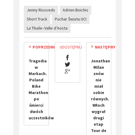
Jenny Rissveds
Adrien Boichis
Short Track
Puchar Świata UCI
La Thuile–Valle d’Aosta
POPRZEDNI
UDOSTĘPNIJ
NASTĘPNY
Tragedia
Jonathan
w
Milan
Markach.
znów
Poland
nie
Bike
miał
Marathon
sobie
po
równych.
śmierci
Włoch
dwóch
wygrał
uczestników
drugi
etap
Tour de