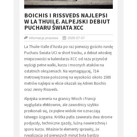
​BOICHIS I RISSVEDS NAJLEPSI
W LA THUILE. ALPEJSKI DEBIUT
PUCHARU ŚWIATA XCC
informacja prasowa
2026-07-07
La Thuile–Valle d’Aosta po raz pierwszy gościło rundę
Pucharu Świata UCI w short tracku, a debiut włoskiej
miejscowości w kalendarzu XCC od razu przyniósł
wyścigi pełne walki, kurzu i mocnych ataków na
ostatnich okrążeniach. Na wymagającej, 714-
metrowej trasie położonej na wysokości około 1500
metrów najlepsi w elicie okazali się Adrien Boichis
oraz Jenny Rissveds.
Alpejska sceneria na granicy Włoch i Francji
wyglądała efektownie, ale zawodnicy szybko
przekonali się, że piękne widoki nie oznaczają
łatwego ścigania. Krótka pętla zawierała dwa strome
podjazdy, techniczne zjazdy, luźną nawierzchnię i
sporo kurzu. Właśnie te elementy sprawiły, że
rywalizacja od pierwszych minut była bardzo