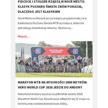
​PIDCOCK I STIGGER RZĄDZĄ W NOVÉ MĚSTO.
KLASYK PUCHARU ŚWIATA ZNÓW POKAZAŁ,
DLACZEGO JEST KLASYKIEM
Nové Město na Moravě po raz kolejny przypomniało, że w
kalendarzu Pucharu Świata MTB są miejsca, które nie
potrzebują dodatkowej reklamy. Wystarczy...
Więcej...
MARATON MTB NA WYSOKOŚCI 2000 METRÓW.
HERO WORLD CUP 2026 JEDZIE DO ANDORY
Naturland Andorra wyznacza półmetek sezonu 2026
Marathon World Cup. Rywalizacja odbędzie się 31 maja na
technicznej i widowiskowej trasie, którą...