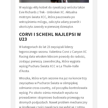
W wyścigu elity kobiet do rywalizacji wróciła także
Evie Richards z Trek - Unbroken XC. Aktualna
mistrzyni świata XCC, która pauzowała po
wstrząśnieniu mózgu, zaliczyła udany powrót i
ukończyła zawody w pierwszej dziesiątce.
CORVI I SCHEHL NAJLEPSI W
U23
W kategoriach do lat 23 zwyciężali liderzy
tegorocznego sezonu. Valentina Corvi z Canyon XC
Racing dała włoskim kibicom powody do radości,
zostając pierwszą zawodniczką, która wygrała
wyścig Pucharu Świata XCC w La Thuile–Valle
d’Aosta.
Włoszka, która w tym sezonie ma już na koncie trzy
zwycięstwa w Pucharze Świata w olimpijskiej
odmianie cross-country, od początku kontrolowała
wyścig. Po około ośmiu minutach wyszła na
prowadzenie i stopniowo budowała przewagę na
stromych podjazdach. Nawet problem mechaniczny
w środkowej części rywalizacji nie wybił jej z rytmu.