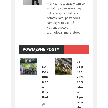
który zamiast pisać o tym co
zrobić by sprzęt rowerowy
był lepszy, co robił przez
ostatnie lata, postanowił
sam się za to zabrać.
Pasjonat nowych
technologii i materiałów.
POWIĄZANE POSTY
​La
LOTTO
Stelvio
Poland
Santini
Bike
2026
Marathon
coraz
w
bliżej.
Gminie
W
Nadarzyn
tym
roku
do