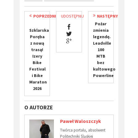
POPRZEDNI
UDOSTĘPNIJ
NASTĘPNY
Pożar
Szklarska
zmienia
Poręba
legendę.
z nową
Leadville
trasą!
100
Izery
MTB
Bike
bez
Festival
kultowego
i Bike
Powerline
Maraton
2026
O AUTORZE
Paweł Waloszczyk
Twórca portalu, absolwent
Politechniki Śląskiej