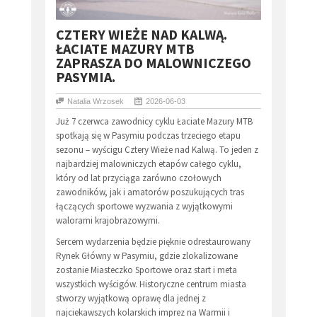
​CZTERY WIEŻE NAD KALWĄ.
ŁACIATE MAZURY MTB
ZAPRASZA DO MALOWNICZEGO
PASYMIA.
Natalia Wrzosek
2026-06-03
Już 7 czerwca zawodnicy cyklu Łaciate Mazury MTB
spotkają się w Pasymiu podczas trzeciego etapu
sezonu – wyścigu Cztery Wieże nad Kalwą. To jeden z
najbardziej malowniczych etapów całego cyklu,
który od lat przyciąga zarówno czołowych
zawodników, jak i amatorów poszukujących tras
łączących sportowe wyzwania z wyjątkowymi
walorami krajobrazowymi.
Sercem wydarzenia będzie pięknie odrestaurowany
Rynek Główny w Pasymiu, gdzie zlokalizowane
zostanie Miasteczko Sportowe oraz start i meta
wszystkich wyścigów. Historyczne centrum miasta
stworzy wyjątkową oprawę dla jednej z
najciekawszych kolarskich imprez na Warmii i