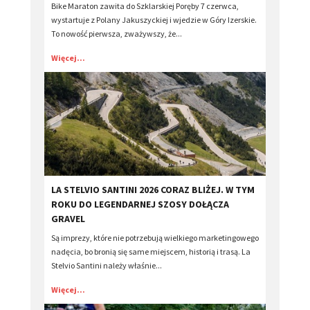
Bike Maraton zawita do Szklarskiej Poręby 7 czerwca,
wystartuje z Polany Jakuszyckiej i wjedzie w Góry Izerskie.
To nowość pierwsza, zważywszy, że...
Więcej...
​LA STELVIO SANTINI 2026 CORAZ BLIŻEJ. W TYM
ROKU DO LEGENDARNEJ SZOSY DOŁĄCZA
GRAVEL
Są imprezy, które nie potrzebują wielkiego marketingowego
nadęcia, bo bronią się same miejscem, historią i trasą. La
Stelvio Santini należy właśnie...
Więcej...