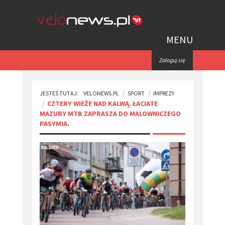
MENU
Zaloguj się
JESTEŚ TUTAJ:
VELONEWS.PL
SPORT
IMPREZY
​CZTERY WIEŻE NAD KALWĄ. ŁACIATE
MAZURY MTB ZAPRASZA DO MALOWNICZEGO
PASYMIA.