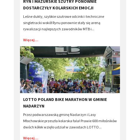
​RYN I MAZURSKIE SZUTRY PONOWNIE
DOSTARCZYŁY KOLARSKICH EMOCJI
Leśne dukty, szybkie szutrowe odcinki i techniczne
singletracki wokół Rynu ponownie stały się areną
rywalizacji najlepszych zawodników MTB i...
Więcej...
​LOTTO POLAND BIKE MARATHON W GMINIE
NADARZYN
Przez podwarszawską gminę Nadarzyn i Lasy
Młochowskie przeszła kolarska fala! Prawie 600 miłośników
dwóch kółek wzięło udział w zawodach LOTTO...
Więcej...