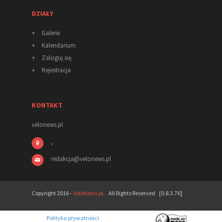
DZIAŁY
+
Galerie
+
Kalendarium
+
Zaloguj się
+
Rejestracja
KONTAKT
velonews.pl
,
redakcja
@
velonews
.pl
Copyright 2016 -
VeloNews.pl
. All Rights Reserved [0.8.3.76]
Polityka prywatności