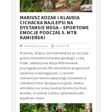
​MARIUSZ KOZAK I KLAUDIA
CICHACKA NAJLEPSI NA
DYSTANSIE MEGA – SPORTOWE
EMOCJE PODCZAS 5. MTB
KAMIEŃSK!
informacja prasowa
2025-07-28
W sobotę, 26 lipca, Góra Kamieńsk już po raz piąty
gościła miłośników kolarstwa górskiego z całej
Polski. Jubileuszowa edycja MTB Kamieńsk
przyciągnęła ponad 200 zawodników spragnionych
rywalizacji w wymagającym, a zarazem
malowniczym terenie najwyższego wzniesienia w
centralnej Polsce. Sprzyjająca pogoda, świetna
atmosfera oraz nowa, bardziej dynamiczna trasa
sprawiły, że zawody zostaną zapamiętane jako
wyjątkowo udane.