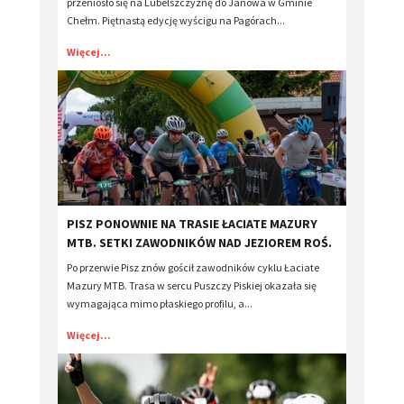
przeniosło się na Lubelszczyznę do Janowa w Gminie
Chełm. Piętnastą edycję wyścigu na Pagórach...
Więcej...
​PISZ PONOWNIE NA TRASIE ŁACIATE MAZURY
MTB. SETKI ZAWODNIKÓW NAD JEZIOREM ROŚ.
Po przerwie Pisz znów gościł zawodników cyklu Łaciate
Mazury MTB. Trasa w sercu Puszczy Piskiej okazała się
wymagająca mimo płaskiego profilu, a...
Więcej...