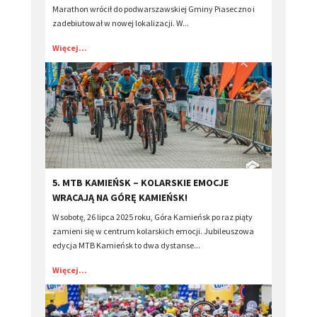
Marathon wrócił do podwarszawskiej Gminy Piaseczno i
zadebiutował w nowej lokalizacji. W...
Więcej...
​5. MTB KAMIEŃSK – KOLARSKIE EMOCJE
WRACAJĄ NA GÓRĘ KAMIEŃSK!
W sobotę, 26 lipca 2025 roku, Góra Kamieńsk po raz piąty
zamieni się w centrum kolarskich emocji. Jubileuszowa
edycja MTB Kamieńsk to dwa dystanse...
Więcej...