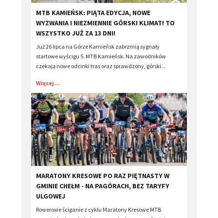
​MTB KAMIEŃSK: PIĄTA EDYCJA, NOWE
WYZWANIA I NIEZMIENNIE GÓRSKI KLIMAT! TO
WSZYSTKO JUŻ ZA 13 DNI!
Już 26 lipca na Górze Kamieńsk zabrzmią sygnały
startowe wyścigu 5. MTB Kamieńsk. Na zawodników
czekają nowe odcinki tras oraz sprawdzony, górski...
Więcej...
​MARATONY KRESOWE PO RAZ PIĘTNASTY W
GMINIE CHEŁM - NA PAGÓRACH, BEZ TARYFY
ULGOWEJ
Rowerowe ściganie z cyklu Maratony Kresowe MTB