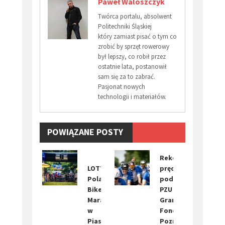
Paweł Waloszczyk
Twórca portalu, absolwent
Politechniki Śląskiej
który zamiast pisać o tym co
zrobić by sprzęt rowerowy
był lepszy, co robił przez
ostatnie lata, postanowił
sam się za to zabrać.
Pasjonat nowych
technologii i materiałów.
POWIĄZANE POSTY
Rekordowe
LOTTO
prędkości
Poland
podczas
Bike
PZU
Marathon
Gran
w
Fondo
Piasecznie
Poznań.