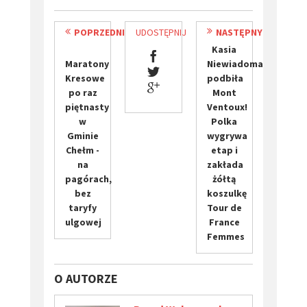
POPRZEDNI
UDOSTĘPNIJ
NASTĘPNY
Kasia
Maratony
Niewiadoma
Kresowe
podbiła
po raz
Mont
piętnasty
Ventoux!
w
Polka
Gminie
wygrywa
Chełm -
etap i
na
zakłada
pagórach,
żółtą
bez
koszulkę
taryfy
Tour de
ulgowej
France
Femmes
O AUTORZE