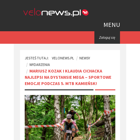
MENU
Zaloguj się
JESTEŚ TUTAJ:
VELONEWS.PL
NEWSY
WYDARZENIA
​MARIUSZ KOZAK I KLAUDIA CICHACKA
NAJLEPSI NA DYSTANSIE MEGA – SPORTOWE
EMOCJE PODCZAS 5. MTB KAMIEŃSK!