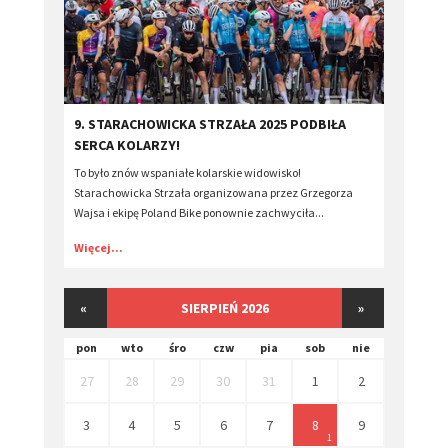
​9. STARACHOWICKA STRZAŁA 2025 PODBIŁA
SERCA KOLARZY!
To było znów wspaniałe kolarskie widowisko!
Starachowicka Strzała organizowana przez Grzegorza
Wajsa i ekipę Poland Bike ponownie zachwyciła...
Więcej...
«
SIERPIEŃ 2026
»
pon
wto
śro
czw
pia
sob
nie
27
28
29
30
31
1
2
3
4
5
6
7
8
9
1