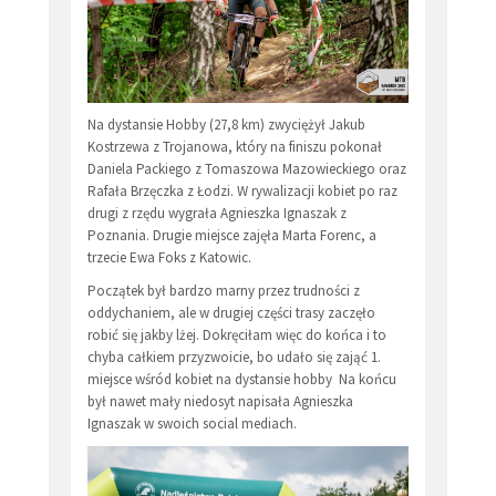
Na dystansie Hobby (27,8 km) zwyciężył Jakub
Kostrzewa z Trojanowa, który na finiszu pokonał
Daniela Packiego z Tomaszowa Mazowieckiego oraz
Rafała Brzęczka z Łodzi. W rywalizacji kobiet po raz
drugi z rzędu wygrała Agnieszka Ignaszak z
Poznania. Drugie miejsce zajęła Marta Forenc, a
trzecie Ewa Foks z Katowic.
Początek był bardzo marny przez trudności z
oddychaniem, ale w drugiej części trasy zaczęło
robić się jakby lżej. Dokręciłam więc do końca i to
chyba całkiem przyzwoicie, bo udało się zająć 1.
miejsce wśród kobiet na dystansie hobby Na końcu
był nawet mały niedosyt napisała Agnieszka
Ignaszak w swoich social mediach.