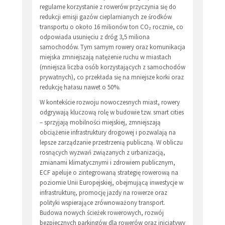
regularne korzystanie z rowerów przyczynia się do
redukcji emisji gazów cieplarnianych ze środków
transportu o około 16 milionów ton CO₂ rocznie, co
odpowiada usunięciu z dróg 3,5 miliona
samochodów. Tym samym rowery oraz komunikacja
miejska zmniejszają natężenie ruchu w miastach
(mniejsza liczba osób korzystających z samochodów
prywatnych), co przekłada się na mniejsze korki oraz
redukcję hałasu nawet o 50%.
W kontekście rozwoju nowoczesnych miast, rowery
odgrywają kluczową rolę w budowie tzw. smart cities
– sprzyjają mobilności miejskiej, zmniejszają
obciążenie infrastruktury drogowej i pozwalają na
lepsze zarządzanie przestrzenią publiczną. W obliczu
rosnących wyzwań związanych z urbanizacją,
zmianami klimatycznymi i zdrowiem publicznym,
ECF apeluje o zintegrowaną strategię rowerową na
poziomie Unii Europejskiej, obejmującą inwestycje w
infrastrukturę, promocję jazdy na rowerze oraz
polityki wspierające zrównoważony transport.
Budowa nowych ścieżek rowerowych, rozwój
bezpiecznych parkingów dla rowerów oraz inicjatywy