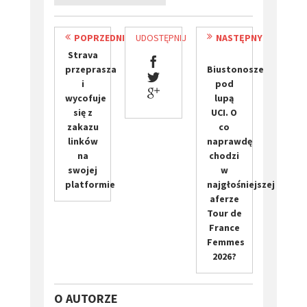
POPRZEDNI
UDOSTĘPNIJ
NASTĘPNY
​Strava
przeprasza
Biustonosze
i
pod
wycofuje
lupą
się z
UCI. O
zakazu
co
linków
naprawdę
na
chodzi
swojej
w
platformie
najgłośniejszej
aferze
Tour de
France
Femmes
2026?
O AUTORZE