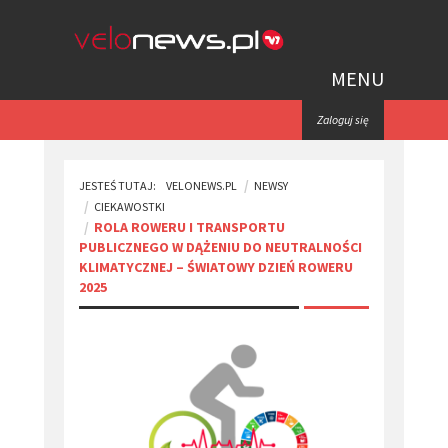
MENU
Zaloguj się
JESTEŚ TUTAJ:
VELONEWS.PL
NEWSY
CIEKAWOSTKI
​ROLA ROWERU I TRANSPORTU
PUBLICZNEGO W DĄŻENIU DO NEUTRALNOŚCI
KLIMATYCZNEJ – ŚWIATOWY DZIEŃ ROWERU
2025