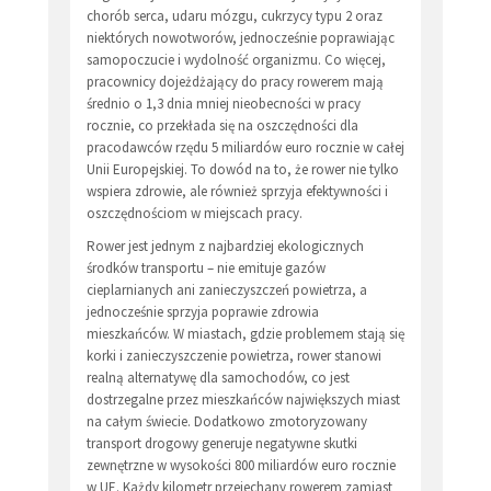
chorób serca, udaru mózgu, cukrzycy typu 2 oraz
niektórych nowotworów, jednocześnie poprawiając
samopoczucie i wydolność organizmu. Co więcej,
pracownicy dojeżdżający do pracy rowerem mają
średnio o 1,3 dnia mniej nieobecności w pracy
rocznie, co przekłada się na oszczędności dla
pracodawców rzędu 5 miliardów euro rocznie w całej
Unii Europejskiej. To dowód na to, że rower nie tylko
wspiera zdrowie, ale również sprzyja efektywności i
oszczędnościom w miejscach pracy.
Rower jest jednym z najbardziej ekologicznych
środków transportu – nie emituje gazów
cieplarnianych ani zanieczyszczeń powietrza, a
jednocześnie sprzyja poprawie zdrowia
mieszkańców. W miastach, gdzie problemem stają się
korki i zanieczyszczenie powietrza, rower stanowi
realną alternatywę dla samochodów, co jest
dostrzegalne przez mieszkańców największych miast
na całym świecie. Dodatkowo zmotoryzowany
transport drogowy generuje negatywne skutki
zewnętrzne w wysokości 800 miliardów euro rocznie
w UE. Każdy kilometr przejechany rowerem zamiast