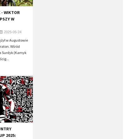
 - WIKTOR
PSZY W
2025-05-24
ężył w Augustowie
raton. Wśród
cja Surdyk (Kamyk
cig...
UNTRY
P 2025: