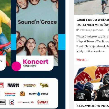
GRAN FONDO W EŁKU 
OSTATNICH METRÓW
informacja prasowa
Wiktor Gindorowicz z Gir
Milsport Team z Wasilkow
Fondo Ełk. Najszybszą kob
Martyna Wiśniewska z...
Więcej...
​NAJSZYBCIEJ W POLS