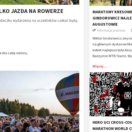
TYLKO JAZDA NA ROWERZE
​MARATONY KRESOWE
GINDOROWICZ NAJLE
steczku wydarzenia na uczestników czekać będą:
AUGUSTOWIE
informacja prasowa
Wiktor Gindorowicz zwyci
na głównym dystansie Ma
kobiet najlepsza była Ali
 dla całej rodziny,
Radzymin MTB Team). Wyś
Więcej...
​HERO UCI CROSS-CO
MARATHON WORLD CU