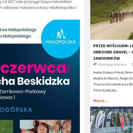
 od 2017 roku przyciąga tysiące miłośników
iół odkrywać malownicze trasy VeloMałopolska i
PRZED WYŚCIGIEM: LI
UNBOUND GRAVEL – 
ZAWODNIKÓW
informacja prasowa
Axelle Dubau-Prévot, Bre
Mattia Di Marchi, Paige On
Thomas De Gendt oraz Mich
Time dzielą się...
Więcej...