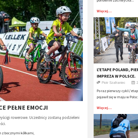
ponownie zachwyciła...
Więcej...
L'ETAPE POLAND, PI
IMPREZA W POLSCE.
Piotr Szafraniec
Po raz pierwszy cykl L'eta
pojawił się w maju w Polsc
ACE PEŁNE EMOCJI
Więcej...
yścigi rowerowe. Uczestnicy zostaną podzieleni
ości.
ch z bocznymi kółkami,