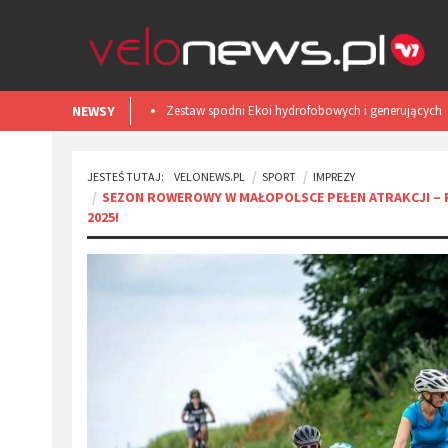
NEWSY
Smart light TL50 iGPSPORT. Test
JESTEŚ TUTAJ:
VELONEWS.PL
SPORT
IMPREZY
SEZON ROWEROWY W MAŁOPOLSCE PEŁEN ATRAKCJI – 
2025!