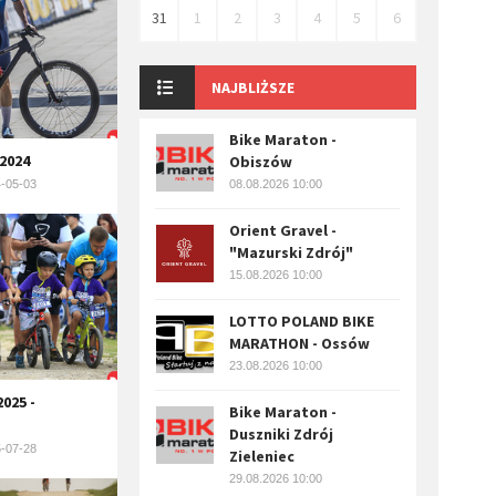
31
1
2
3
4
5
6
NAJBLIŻSZE
Bike Maraton -
2024
Obiszów
-05-03
08.08.2026 10:00
Orient Gravel -
"Mazurski Zdrój"
15.08.2026 10:00
LOTTO POLAND BIKE
MARATHON - Ossów
23.08.2026 10:00
025 -
Bike Maraton -
Duszniki Zdrój
-07-28
Zieleniec
29.08.2026 10:00