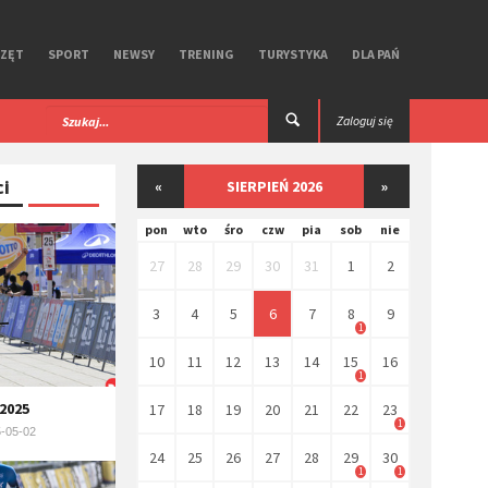
RZĘT
SPORT
NEWSY
TRENING
TURYSTYKA
DLA PAŃ
Super Speed. Test
​Unbound Gravel 2026. Miłość i nienawiś
Zaloguj się
Kansas.
ci
«
SIERPIEŃ 2026
»
pon
wto
śro
czw
pia
sob
nie
27
28
29
30
31
1
2
3
4
5
6
7
8
9
1
10
11
12
13
14
15
16
1
2025
17
18
19
20
21
22
23
1
-05-02
24
25
26
27
28
29
30
1
1