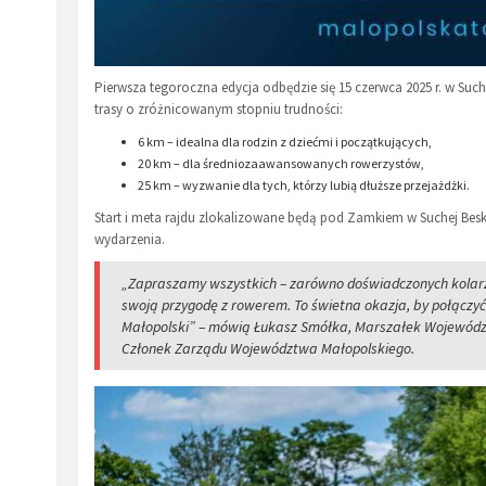
Pierwsza tegoroczna edycja odbędzie się 15 czerwca 2025 r. w Such
trasy o zróżnicowanym stopniu trudności:
6 km – idealna dla rodzin z dziećmi i początkujących,
20 km – dla średniozaawansowanych rowerzystów,
25 km – wyzwanie dla tych, którzy lubią dłuższe przejażdżki.
Start i meta rajdu zlokalizowane będą pod Zamkiem w Suchej Beskid
wydarzenia.
„Zapraszamy wszystkich – zarówno doświadczonych kolarzy,
swoją przygodę z rowerem. To świetna okazja, by połączy
Małopolski” – mówią Łukasz Smółka, Marszałek Wojewódz
Członek Zarządu Województwa Małopolskiego.