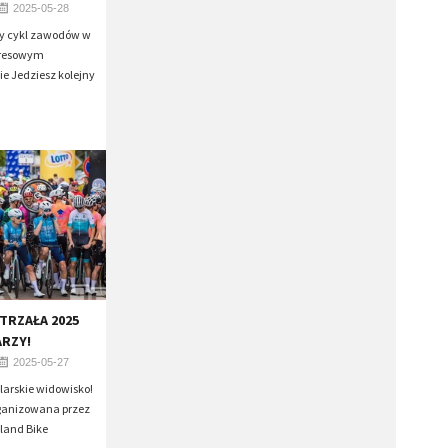
2025-05-28
y cykl zawodów w
spresowym
ie Jedziesz kolejny
STRZAŁA 2025
ARZY!
2025-05-27
larskie widowisko!
rganizowana przez
oland Bike