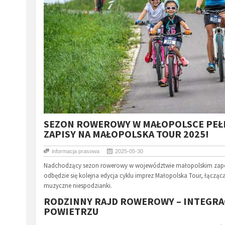
SEZON ROWEROWY W MAŁOPOLSCE PEŁE
ZAPISY NA MAŁOPOLSKA TOUR 2025!
informacja prasowa
2025-05-30
Nadchodzący sezon rowerowy w województwie małopolskim zapow
odbędzie się kolejna edycja cyklu imprez Małopolska Tour, łącząc
muzyczne niespodzianki.
RODZINNY RAJD ROWEROWY – INTEGRAC
POWIETRZU