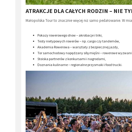
ATRAKCJE DLA CAŁYCH RODZIN – NIE 
Małopolska Tour to znacznie więcej niż samo pedałowanie. W mia
Pokazy rowerowego show – akrobacje i triki,
Testy nietypowych rowerów – np. cargo czy tandemów,
Akademia Rowerowa – warsztaty z bezpiecznej jazdy,
Tor samochodowy napędzany siłą mięśni – rowerowe wyzwanie
Stoiska partnerów z konkursami i nagrodami,
Doznania kulinarne – regionalne przysmaki i food trucki.