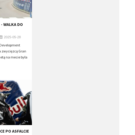
- ​WALKA DO
2025-05-28
o Development
a zwycięzcą Gran
ietą na mecie była
CE PO ASFALCIE