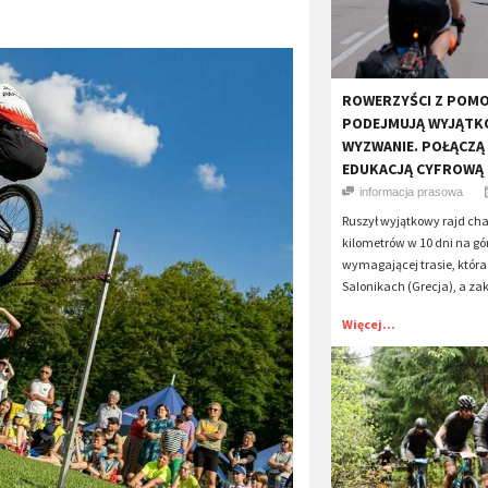
​ROWERZYŚCI Z POM
PODEJMUJĄ WYJĄTK
WYZWANIE. POŁĄCZĄ
EDUKACJĄ CYFROWĄ
informacja prasowa
Ruszył wyjątkowy rajd ch
kilometrów w 10 dni na gór
wymagającej trasie, która
Salonikach (Grecja), a zak
Więcej...