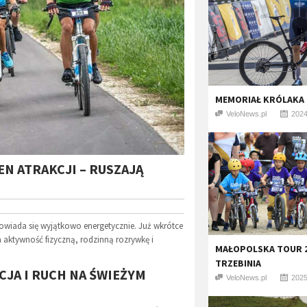
MEMORIAŁ KRÓLAKA 
VeloNews.pl
2024
N ATRAKCJI – RUSZAJĄ
iada się wyjątkowo energetycznie. Już wkrótce
a aktywność fizyczną, rodzinną rozrywkę i
MAŁOPOLSKA TOUR 2
TRZEBINIA
JA I RUCH NA ŚWIEŻYM
VeloNews.pl
2025