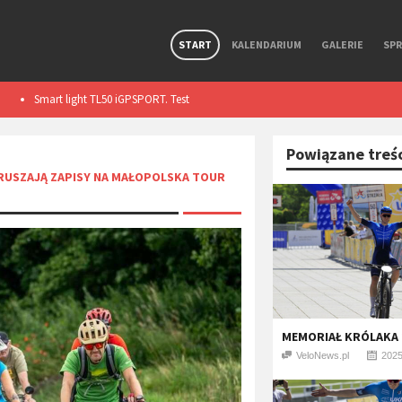
START
KALENDARIUM
GALERIE
SP
Premierowy, symbiotyczny zestaw R Aero i Aerolite od
Wolfpack Gravel 
Ekoi.
Powiązane treś
RUSZAJĄ ZAPISY NA MAŁOPOLSKA TOUR
​MEMORIAŁ KRÓLAKA 
VeloNews.pl
2025