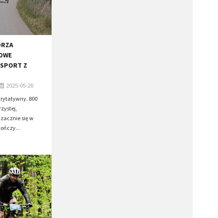
ORZA
OWE
 SPORT Z
2025-05-26
arytatywny. 800
zystej,
 zacznie się w
ończy...