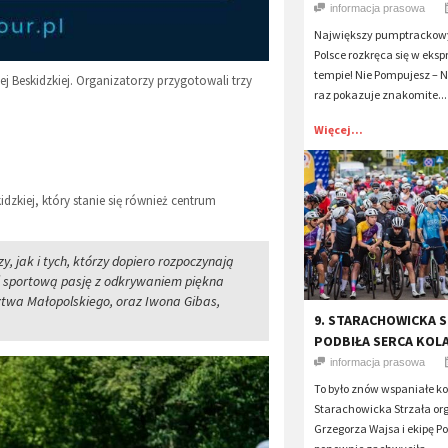
informacja prasowa
Największy pumptrackow
Polsce rozkręca się w ek
tempie! Nie Pompujesz – N
ej Beskidzkiej. Organizatorzy przygotowali trzy
raz pokazuje znakomite...
Więcej...
zkiej, który stanie się również centrum
 jak i tych, którzy dopiero rozpoczynają
ć sportową pasję z odkrywaniem piękna
twa Małopolskiego, oraz Iwona Gibas,
​9. STARACHOWICKA 
PODBIŁA SERCA KOL
informacja prasowa
To było znów wspaniałe ko
Starachowicka Strzała o
Grzegorza Wajsa i ekipę P