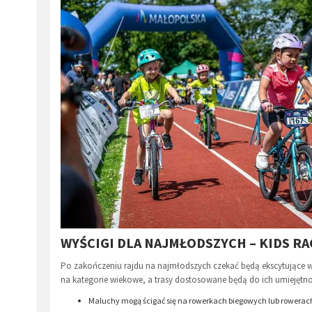
WYŚCIGI DLA NAJMŁODSZYCH – KIDS R
Po zakończeniu rajdu na najmłodszych czekać będą ekscytujące w
na kategorie wiekowe, a trasy dostosowane będą do ich umiejętn
Maluchy mogą ścigać się na rowerkach biegowych lub rowera