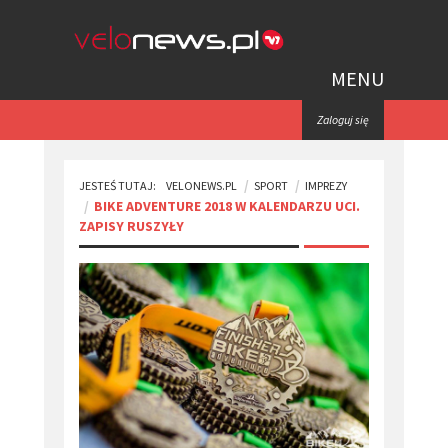
MENU
Zaloguj się
JESTEŚ TUTAJ:
VELONEWS.PL
SPORT
IMPREZY
BIKE ADVENTURE 2018 W KALENDARZU UCI.
ZAPISY RUSZYŁY