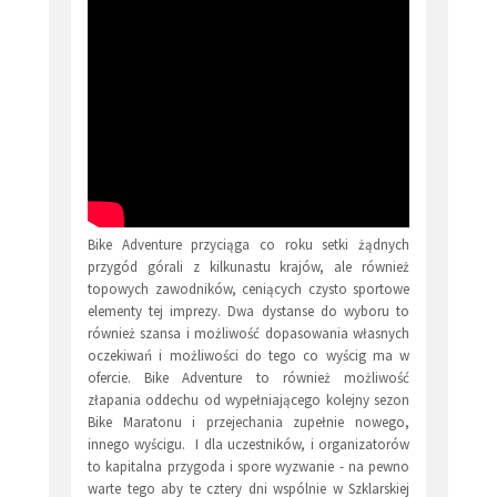
Bike Adventure przyciąga co roku setki żądnych
przygód górali z kilkunastu krajów, ale również
topowych zawodników, ceniących czysto sportowe
elementy tej imprezy. Dwa dystanse do wyboru to
również szansa i możliwość dopasowania własnych
oczekiwań i możliwości do tego co wyścig ma w
ofercie. Bike Adventure to również możliwość
złapania oddechu od wypełniającego kolejny sezon
Bike Maratonu i przejechania zupełnie nowego,
innego wyścigu. I dla uczestników, i organizatorów
to kapitalna przygoda i spore wyzwanie - na pewno
warte tego aby te cztery dni wspólnie w Szklarskiej