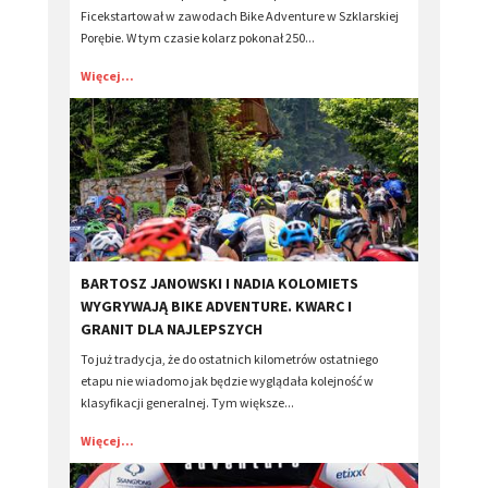
Ficekstartował w zawodach Bike Adventure w Szklarskiej
Porębie. W tym czasie kolarz pokonał 250...
Więcej...
BARTOSZ JANOWSKI I NADIA KOLOMIETS
WYGRYWAJĄ BIKE ADVENTURE. KWARC I
GRANIT DLA NAJLEPSZYCH
To już tradycja, że do ostatnich kilometrów ostatniego
etapu nie wiadomo jak będzie wyglądała kolejność w
klasyfikacji generalnej. Tym większe...
Więcej...