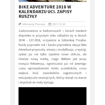
BIKE ADVENTURE 2018 W
KALENDARZU UCI. ZAPISY
RUSZYŁY
Informacja Prasowa
2017-11-20
Zadomowiona w Karkonoszach i Górach Izerskich
etapówka w przyszłym roku odbędzie się w dniach
30.06 - 3.07.2018, oczywiście w Szklarskiej Porębie.
Każdy poprzedni rok i każda poprzednia edycja Bike
Adventure przynosiła zmiany i modyfikacje, a wyścig
zyskał już nie tylko zupełnie nowe oblicze, ale
również nową markę, czego efektem jest wciąż
rosnąca frekwencja, ograniczana już od pewnego
czasu wprowadzeniem limitu uczestników, coraz
większa ilość zawodników zagranicznych i
entuzjastyczne recenzje tych, którzy stanęli na starcie
i dojechali do mety wyścigu.