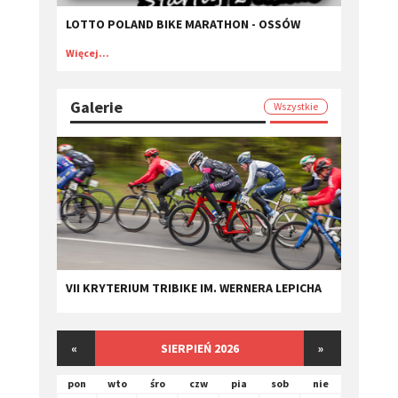
LOTTO POLAND BIKE MARATHON - OSSÓW
Więcej...
Galerie
Wszystkie
VII KRYTERIUM TRIBIKE IM. WERNERA LEPICHA
«
SIERPIEŃ 2026
»
pon
wto
śro
czw
pia
sob
nie