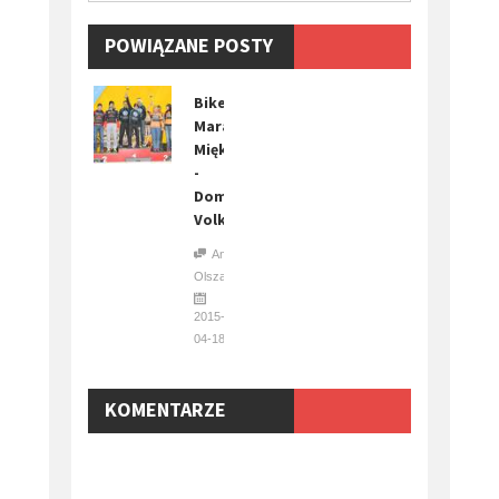
POWIĄZANE POSTY
Bike
Maraton
Miękinia
-
Dominujący
Volkswagen
Anna
Olszańska
2015-
04-18
KOMENTARZE