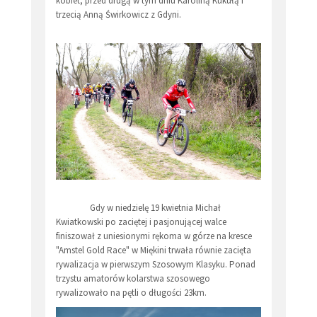
kobiet, przed drugą w tym dniu Karoliną Kukułą i
trzecią Anną Świrkowicz z Gdyni.
Gdy w niedzielę 19 kwietnia Michał
Kwiatkowski po zaciętej i pasjonującej walce
finiszował z uniesionymi rękoma w górze na kresce
"Amstel Gold Race" w Miękini trwała równie zacięta
rywalizacja w pierwszym Szosowym Klasyku. Ponad
trzystu amatorów kolarstwa szosowego
rywalizowało na pętli o długości 23km.