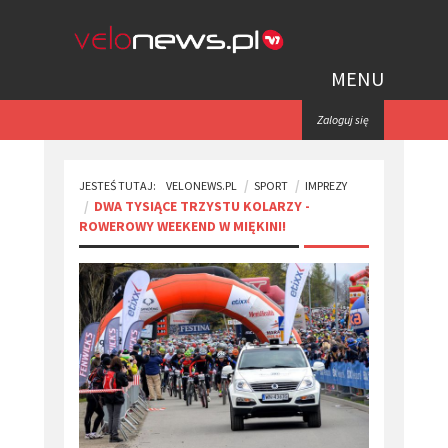
MENU
Zaloguj się
JESTEŚ TUTAJ:
VELONEWS.PL
SPORT
IMPREZY
DWA TYSIĄCE TRZYSTU KOLARZY -
ROWEROWY WEEKEND W MIĘKINI!