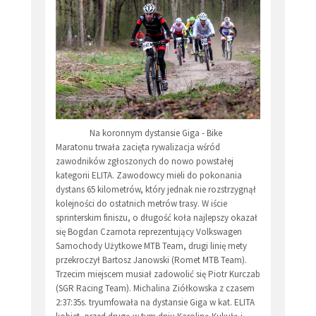
Na koronnym dystansie Giga - Bike
Maratonu trwała zacięta rywalizacja wśród
zawodników zgłoszonych do nowo powstałej
kategorii ELITA. Zawodowcy mieli do pokonania
dystans 65 kilometrów, który jednak nie rozstrzygnął
kolejności do ostatnich metrów trasy. W iście
sprinterskim finiszu, o długość koła najlepszy okazał
się Bogdan Czarnota reprezentujący Volkswagen
Samochody Użytkowe MTB Team, drugi linię mety
przekroczył Bartosz Janowski (Romet MTB Team).
Trzecim miejscem musiał zadowolić się Piotr Kurczab
(SGR Racing Team). Michalina Ziółkowska z czasem
2:37:35s. tryumfowała na dystansie Giga w kat. ELITA