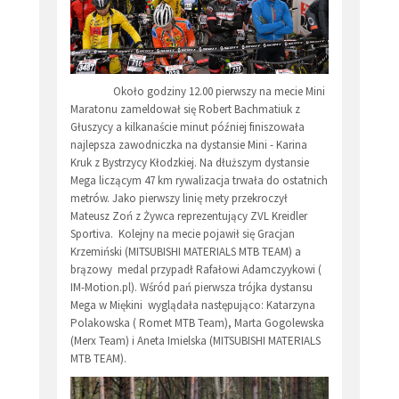
Około godziny 12.00 pierwszy na mecie Mini
Maratonu zameldował się Robert Bachmatiuk z
Głuszycy a kilkanaście minut później finiszowała
najlepsza zawodniczka na dystansie Mini - Karina
Kruk z Bystrzycy Kłodzkiej. Na dłuższym dystansie
Mega liczącym 47 km rywalizacja trwała do ostatnich
metrów. Jako pierwszy linię mety przekroczył
Mateusz Zoń z Żywca reprezentujący ZVL Kreidler
Sportiva. Kolejny na mecie pojawił się Gracjan
Krzemiński (MITSUBISHI MATERIALS MTB TEAM) a
brązowy medal przypadł Rafałowi Adamczyykowi (
IM-Motion.pl). Wśród pań pierwsza trójka dystansu
Mega w Miękini wyglądała następująco: Katarzyna
Polakowska ( Romet MTB Team), Marta Gogolewska
(Merx Team) i Aneta Imielska (MITSUBISHI MATERIALS
MTB TEAM).