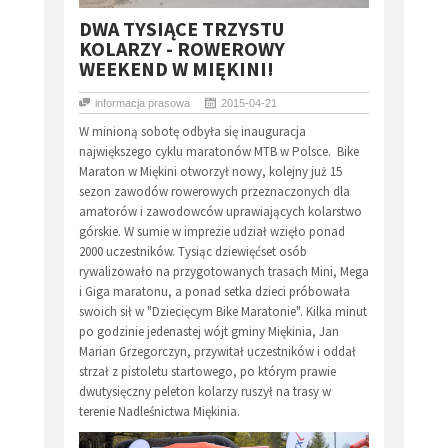
DWA TYSIĄCE TRZYSTU
KOLARZY - ROWEROWY
WEEKEND W MIĘKINI!
informacja prasowa
2015-04-21
W minioną sobotę odbyła się inauguracja
największego cyklu maratonów MTB w Polsce. Bike
Maraton w Miękini otworzył nowy, kolejny już 15
sezon zawodów rowerowych przeznaczonych dla
amatorów i zawodowców uprawiających kolarstwo
górskie. W sumie w imprezie udział wzięło ponad
2000 uczestników. Tysiąc dziewięćset osób
rywalizowało na przygotowanych trasach Mini, Mega
i Giga maratonu, a ponad setka dzieci próbowała
swoich sił w "Dziecięcym Bike Maratonie". Kilka minut
po godzinie jedenastej wójt gminy Miękinia, Jan
Marian Grzegorczyn, przywitał uczestników i oddał
strzał z pistoletu startowego, po którym prawie
dwutysięczny peleton kolarzy ruszył na trasy w
terenie Nadleśnictwa Miękinia.