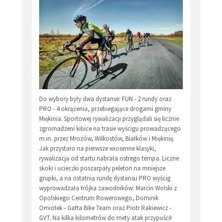
Do wybory były dwa dystanse: FUN - 2 rundy oraz
PRO - 4 okrążenia, przebiegające drogami gminy
Miękinia. Sportowej rywalizacji przyglądali się licznie
zgromadzeni kibice na trasie wyścigu prowadzącego
m.in. przez Mrozów, Wilkostów, Białków i Miękinię.
Jak przystało na pierwsze wiosenne klasyki,
rywalizacja od startu nabrała ostrego tempa. Liczne
skoki i ucieczki poszarpały peleton na mniejsze
grupki, a na ostatnią rundę dystansu PRO wyścig
wyprowadzała trójka zawodników: Marcin Wolski z
Opolskiego Centrum Rowerowego, Dominik
Omiotek - Gatta Bike Team oraz Piotr Rakiewicz -
GVT. Na kilka kilometrów do mety atak przypuścił