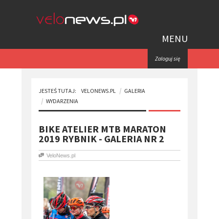
MENU
Zaloguj się
JESTEŚ TUTAJ:
VELONEWS.PL
GALERIA
WYDARZENIA
BIKE ATELIER MTB MARATON
2019 RYBNIK - GALERIA NR 2
VeloNews.pl