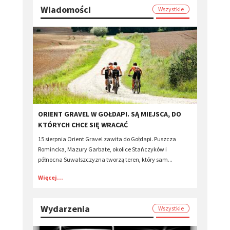
Wiadomości
Wszystkie
ORIENT GRAVEL W GOŁDAPI. SĄ MIEJSCA, DO
KTÓRYCH CHCE SIĘ WRACAĆ
15 sierpnia Orient Gravel zawita do Gołdapi. Puszcza
Romincka, Mazury Garbate, okolice Stańczyków i
północna Suwalszczyzna tworzą teren, który sam...
Więcej...
Wydarzenia
Wszystkie