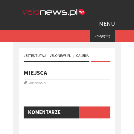
MENU
Zaloguj się
JESTEŚ TUTAJ:
VELONEWS.PL
GALERIA
MIEJSCA
VeloNews.pl
KOMENTARZE