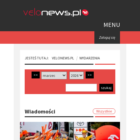
MENU
Zaloguj się
JESTEŚ TUTAJ:
VELONEWS.PL
WYDARZENIA
<<
>>
Wiadomości
Wszystkie