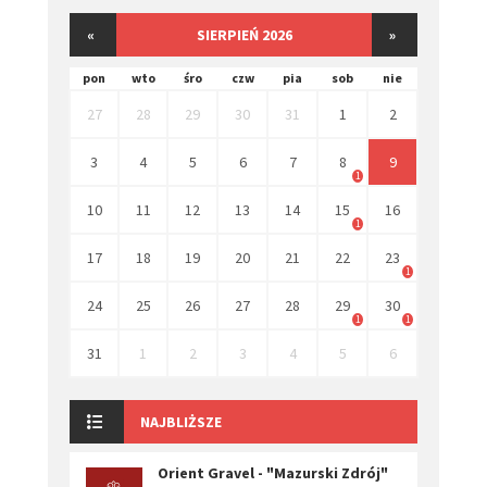
«
SIERPIEŃ 2026
»
pon
wto
śro
czw
pia
sob
nie
27
28
29
30
31
1
2
3
4
5
6
7
8
9
1
10
11
12
13
14
15
16
1
17
18
19
20
21
22
23
1
24
25
26
27
28
29
30
1
1
31
1
2
3
4
5
6
NAJBLIŻSZE
Orient Gravel - "Mazurski Zdrój"