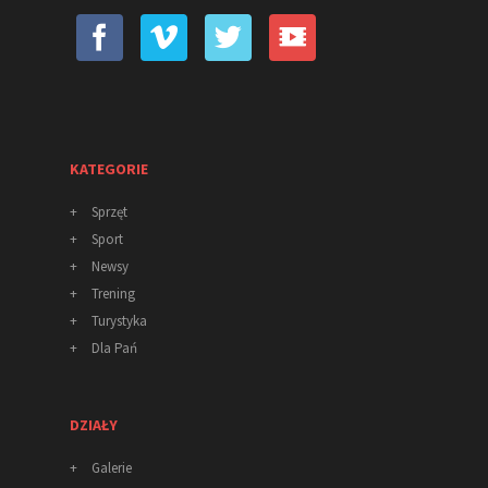
KATEGORIE
+
Sprzęt
+
Sport
+
Newsy
+
Trening
+
Turystyka
+
Dla Pań
DZIAŁY
+
Galerie