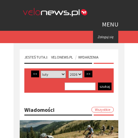
MENU
Zaloguj się
JESTEŚ TUTAJ:
VELONEWS.PL
WYDARZENIA
<<
>>
Wiadomości
Wszystkie