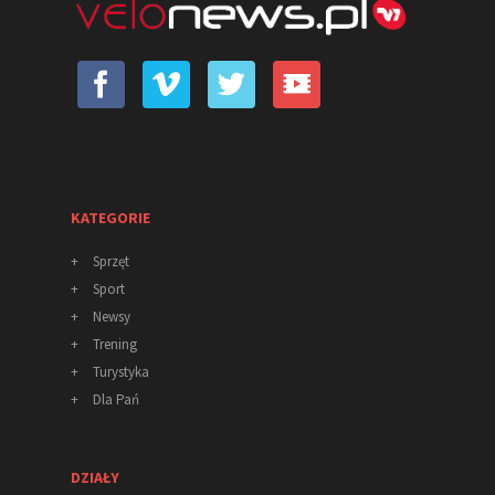
KATEGORIE
+
Sprzęt
+
Sport
+
Newsy
+
Trening
+
Turystyka
+
Dla Pań
DZIAŁY