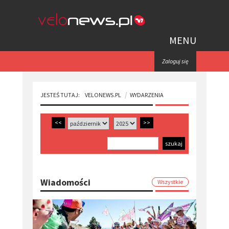
MENU
Zaloguj się
JESTEŚ TUTAJ:
VELONEWS.PL
WYDARZENIA
<<
>>
Wiadomości
Wszystkie