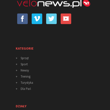
KATEGORIE
+
Sprzęt
+
Sport
+
Newsy
+
Trening
+
Turystyka
+
Dla Pań
DZIAŁY