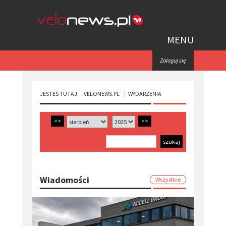
MENU
Zaloguj się
JESTEŚ TUTAJ:
VELONEWS.PL
WYDARZENIA
<<
>>
Wiadomości
Wszystkie