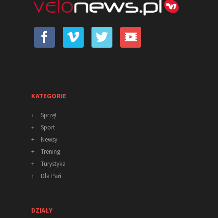
KATEGORIE
+
Sprzęt
+
Sport
+
Newsy
+
Trening
+
Turystyka
+
Dla Pań
DZIAŁY