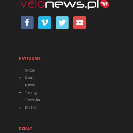
KATEGORIE
+
Sprzęt
+
Sport
+
Newsy
+
Trening
+
Turystyka
+
Dla Pań
DZIAŁY