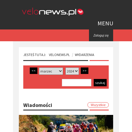
MENU
Zaloguj się
JESTEŚ TUTAJ:
VELONEWS.PL
WYDARZENIA
<<
>>
Wiadomości
Wszystkie