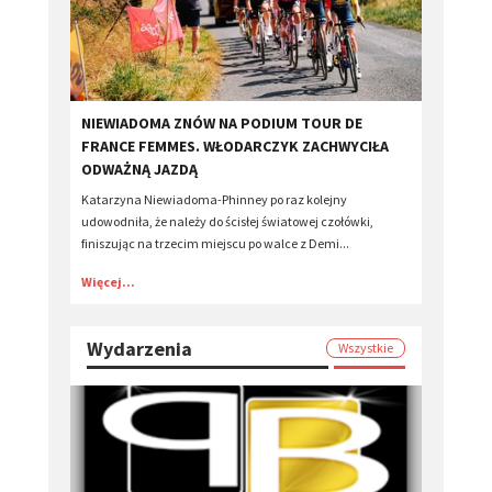
​NIEWIADOMA ZNÓW NA PODIUM TOUR DE
FRANCE FEMMES. WŁODARCZYK ZACHWYCIŁA
ODWAŻNĄ JAZDĄ
Katarzyna Niewiadoma-Phinney po raz kolejny
udowodniła, że należy do ścisłej światowej czołówki,
finiszując na trzecim miejscu po walce z Demi...
Więcej...
Wydarzenia
Wszystkie