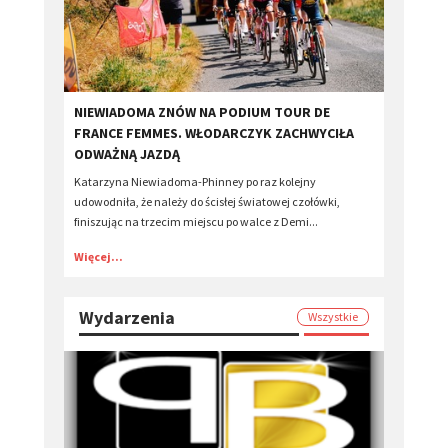
​NIEWIADOMA ZNÓW NA PODIUM TOUR DE
FRANCE FEMMES. WŁODARCZYK ZACHWYCIŁA
ODWAŻNĄ JAZDĄ
Katarzyna Niewiadoma-Phinney po raz kolejny
udowodniła, że należy do ścisłej światowej czołówki,
finiszując na trzecim miejscu po walce z Demi...
Więcej...
Wydarzenia
Wszystkie