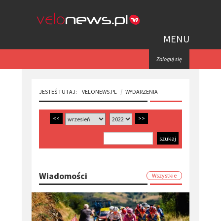
MENU
Zaloguj się
JESTEŚ TUTAJ:
VELONEWS.PL
WYDARZENIA
<<
>>
Wiadomości
Wszystkie