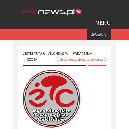
MENU
Zaloguj się
JESTEŚ TUTAJ:
VELONEWS.PL
WYDARZENIA
SZOSA
dodaj do swojego kalendarza