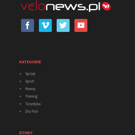
KATEGORIE
+
Sprzęt
+
Sport
+
Newsy
+
Trening
+
Turystyka
+
Dla Pań
DZIAŁY