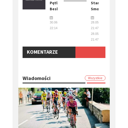
Pętla
Stary
Beskidzka
Smokovec
30.06.2024
28.05.2016
22:14
21:47 -
28.05.2016
21:47
KOMENTARZE
Wiadomości
Wszystkie