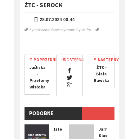
ŻTC - SEROCK
28.07.2024 00:44
Żyrardowskie Stowarzyszenie Cyklistów
POPRZEDNI
UDOSTĘPNIJ
NASTĘPNY
Jaśliska
ŻTC -
-
Biała
Przełomy
Rawska
Wisłoka
PODOBNE
WYDARZENIA
Istebna
Jarna
-
Klasika