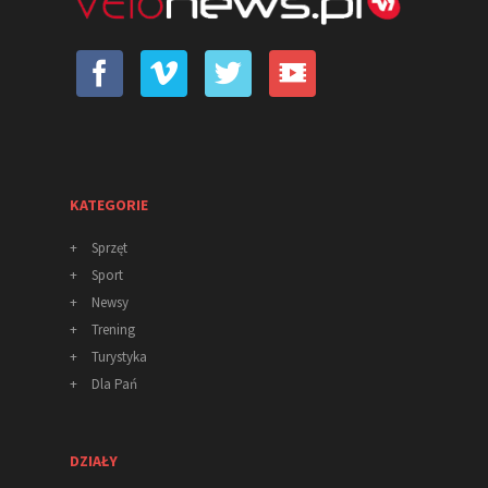
KATEGORIE
+
Sprzęt
+
Sport
+
Newsy
+
Trening
+
Turystyka
+
Dla Pań
DZIAŁY