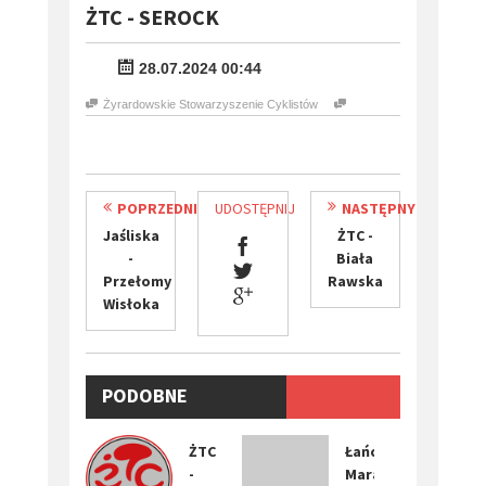
ŻTC - SEROCK
28.07.2024 00:44
Żyrardowskie Stowarzyszenie Cyklistów
POPRZEDNI
UDOSTĘPNIJ
NASTĘPNY
Jaśliska
ŻTC -
-
Biała
Przełomy
Rawska
Wisłoka
PODOBNE
WYDARZENIA
ŻTC
Łańcucki
-
Maraton