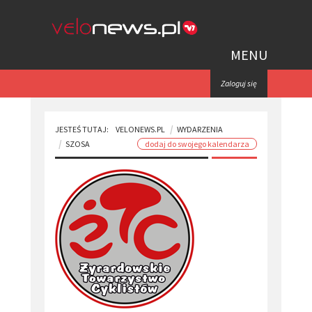
MENU
Zaloguj się
JESTEŚ TUTAJ:
VELONEWS.PL
WYDARZENIA
SZOSA
dodaj do swojego kalendarza