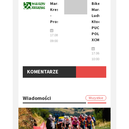
Maratony
Bike
Kresowe
Maraton
-
Ludwikowice
Prostki
Kłodzkie
PUCHAR
POLSKI
17.08.2025
XCM
09:00
17.06.2017
10:00
KOMENTARZE
Wiadomości
Wszystkie