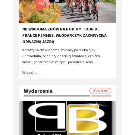
​NIEWIADOMA ZNÓW NA PODIUM TOUR DE
FRANCE FEMMES. WŁODARCZYK ZACHWYCIŁA
ODWAŻNĄ JAZDĄ
Katarzyna Niewiadoma-Phinney po raz kolejny
udowodniła, że należy do ścisłej światowej czołówki,
finiszując na trzecim miejscu po walce z Demi...
Więcej...
Wydarzenia
Wszystkie