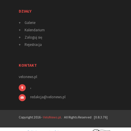
DZIAŁY
+
Galerie
+
Kalendarium
+
Zaloguj się
+
Rejestracja
KONTAKT
velonews.pl
,
redakcja
@
velonews
.pl
Copyright 2016 -
VeloNews.pl
. All Rights Reserved [0.8.3.76]