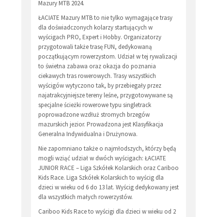
Mazury MTB 2024.
ŁACIATE Mazury MTB to nie tylko wymagające trasy
dla doświadczonych kolarzy startujących w
wyścigach PRO, Expert i Hobby. Organizatorzy
przygotowali także trasę FUN, dedykowaną
początkującym rowerzystom. Udział w tej rywalizacji
to świetna zabawa oraz okazja do poznania
ciekawych tras rowerowych. Trasy wszystkich
wyścigów wytyczono tak, by przebiegały przez
najatrakcyjniejsze tereny leśne, przygotowywane są
specjalne ścieżki rowerowe typu singletrack
poprowadzone wzdłuż stromych brzegów
mazurskich jezior. Prowadzona jest Klasyfikacja
Generalna Indywidualna i Drużynowa.
Nie zapomniano także o najmłodszych, którzy będą
mogli wziąć udział w dwóch wyścigach: ŁACIATE
JUNIOR RACE – Liga Szkółek Kolarskich oraz Cariboo
Kids Race. Liga Szkółek Kolarskich to wyścig dla
dzieci w wieku od 6 do 13 lat. Wyścig dedykowany jest
dla wszystkich małych rowerzystów.
Cariboo Kids Race to wyścigi dla dzieci w wieku od 2