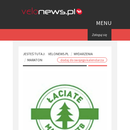
MENU
Zaloguj się
JESTEŚ TUTAJ:
VELONEWS.PL
WYDARZENIA
MARATON
dodaj do swojego kalendarza