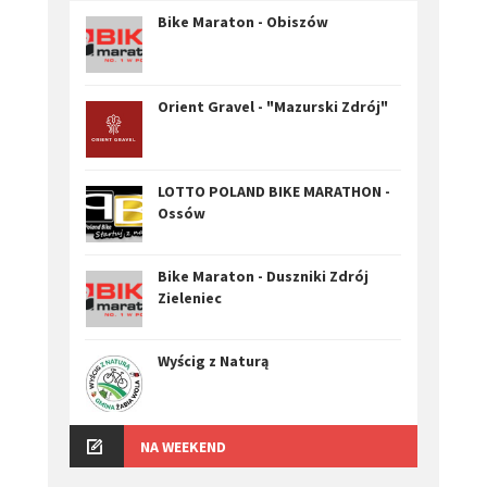
Bike Maraton - Obiszów
Orient Gravel - "Mazurski Zdrój"
LOTTO POLAND BIKE MARATHON -
Ossów
Bike Maraton - Duszniki Zdrój
Zieleniec
Wyścig z Naturą
NA WEEKEND