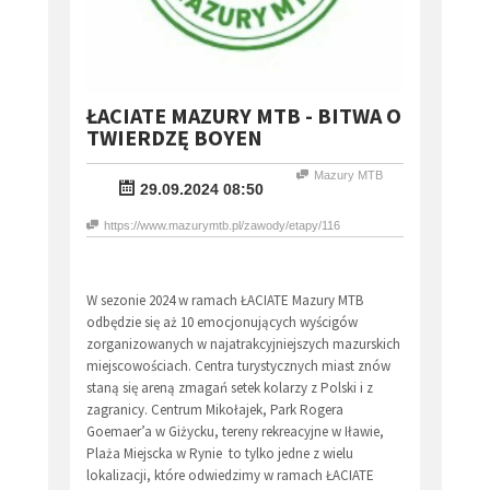
ŁACIATE MAZURY MTB - BITWA O
TWIERDZĘ BOYEN
Mazury MTB
29.09.2024 08:50
https://www.mazurymtb.pl/zawody/etapy/116
W sezonie 2024 w ramach ŁACIATE Mazury MTB
odbędzie się aż 10 emocjonujących wyścigów
zorganizowanych w najatrakcyjniejszych mazurskich
miejscowościach. Centra turystycznych miast znów
staną się areną zmagań setek kolarzy z Polski i z
zagranicy. Centrum Mikołajek, Park Rogera
Goemaer’a w Giżycku, tereny rekreacyjne w Iławie,
Plaża Miejscka w Rynie to tylko jedne z wielu
lokalizacji, które odwiedzimy w ramach ŁACIATE