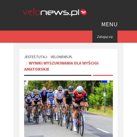
MENU
Zaloguj się
JESTEŚ TUTAJ:
VELONEWS.PL
WYNIKI WYSZUKIWANIA DLA WYŚCIGI
AMATORSKIE