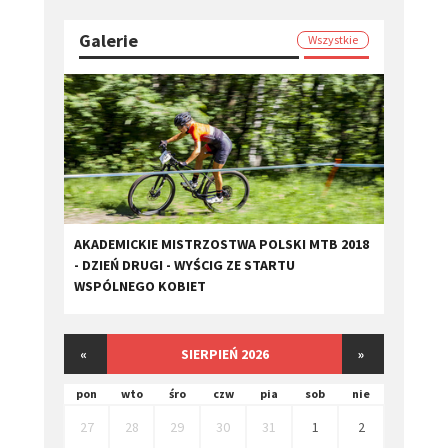
Galerie
Wszystkie
AKADEMICKIE MISTRZOSTWA POLSKI MTB 2018
- DZIEŃ DRUGI - WYŚCIG ZE STARTU
WSPÓLNEGO KOBIET
«
SIERPIEŃ 2026
»
pon
wto
śro
czw
pia
sob
nie
27
28
29
30
31
1
2