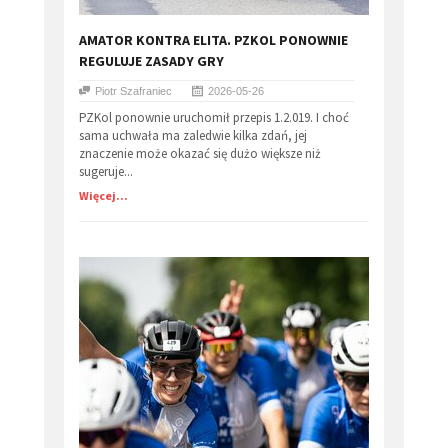
AMATOR KONTRA ELITA. PZKOL PONOWNIE
REGULUJE ZASADY GRY
Piotr Szafraniec
2026-05-26
PZKol ponownie uruchomił przepis 1.2.019. I choć
sama uchwała ma zaledwie kilka zdań, jej
znaczenie może okazać się dużo większe niż
sugeruje...
Więcej...