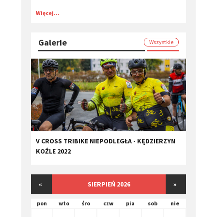
Więcej...
Galerie
Wszystkie
V CROSS TRIBIKE NIEPODLEGŁA - KĘDZIERZYN
KOŹLE 2022
«
SIERPIEŃ 2026
»
pon
wto
śro
czw
pia
sob
nie