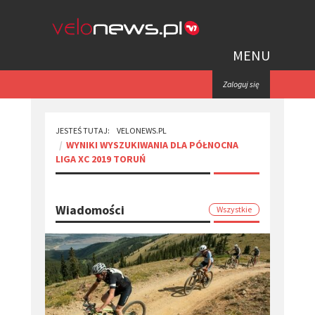
MENU
Zaloguj się
JESTEŚ TUTAJ:
VELONEWS.PL
WYNIKI WYSZUKIWANIA DLA PÓŁNOCNA
LIGA XC 2019 TORUŃ
Wiadomości
Wszystkie