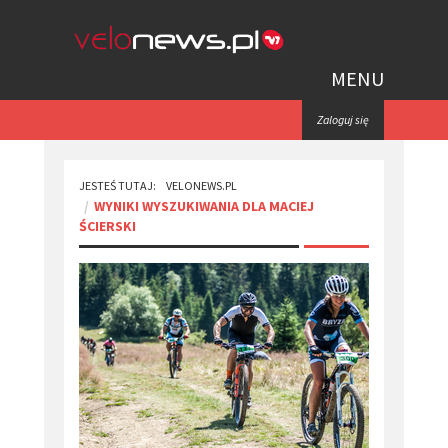
MENU
Zaloguj się
JESTEŚ TUTAJ:
VELONEWS.PL
WYNIKI WYSZUKIWANIA DLA MACIEJ
ŚCIERSKI