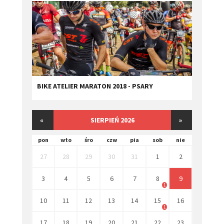
BIKE ATELIER MARATON 2018 - PSARY
«
SIERPIEŃ 2026
»
pon
wto
śro
czw
pia
sob
nie
27
28
29
30
31
1
2
3
4
5
6
7
8
9
1
10
11
12
13
14
15
16
1
17
18
19
20
21
22
23