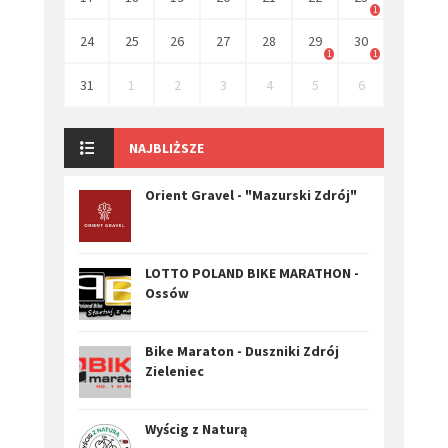
1
24
25
26
27
28
29
30
1
1
31
1
2
3
4
5
6
NAJBLIŻSZE
Orient Gravel - "Mazurski Zdrój"
LOTTO POLAND BIKE MARATHON -
Ossów
Bike Maraton - Duszniki Zdrój
Zieleniec
Wyścig z Naturą