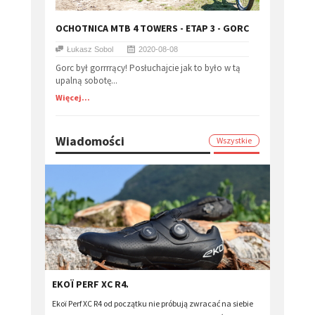
OCHOTNICA MTB 4 TOWERS - ETAP 3 - GORC
Łukasz Sobol
2020-08-08
Gorc był gorrrrący! Posłuchajcie jak to było w tą
upalną sobotę...
Więcej...
Wiadomości
Wszystkie
EKOÏ PERF XC R4.
Ekoï Perf XC R4 od początku nie próbują zwracać na siebie