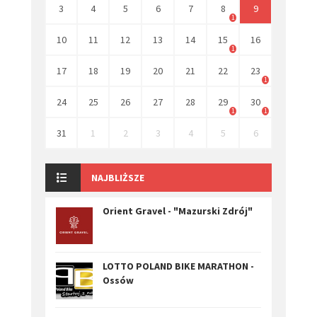
3
4
5
6
7
8
9
1
10
11
12
13
14
15
16
1
17
18
19
20
21
22
23
1
24
25
26
27
28
29
30
1
1
31
1
2
3
4
5
6
NAJBLIŻSZE
Orient Gravel - "Mazurski Zdrój"
LOTTO POLAND BIKE MARATHON -
Ossów