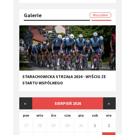
Galerie
Wszystkie
STARACHOWICKA STRZAŁA 2024 - WYŚCIG ZE
STARTU WSPÓLNEGO
«
SIERPIEŃ 2026
»
pon
wto
śro
czw
pia
sob
nie
27
28
29
30
31
1
2