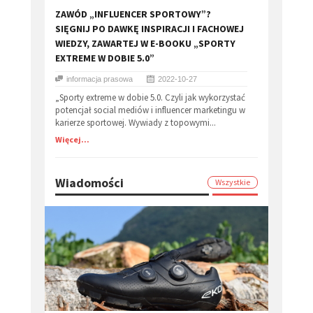
ZAWÓD „INFLUENCER SPORTOWY”?
SIĘGNIJ PO DAWKĘ INSPIRACJI I FACHOWEJ
WIEDZY, ZAWARTEJ W E-BOOKU „SPORTY
EXTREME W DOBIE 5.0”
informacja prasowa
2022-10-27
„Sporty extreme w dobie 5.0. Czyli jak wykorzystać
potencjał social mediów i influencer marketingu w
karierze sportowej. Wywiady z topowymi...
Więcej...
Wiadomości
Wszystkie