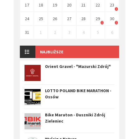
17
18
19
20
21
22
23
1
24
25
26
27
28
29
30
1
1
31
1
2
3
4
5
6
NAJBLIŻSZE
Orient Gravel - "Mazurski Zdrój"
LOTTO POLAND BIKE MARATHON -
Ossów
Bike Maraton - Duszniki Zdrój
Zieleniec
Wyścig z Naturą