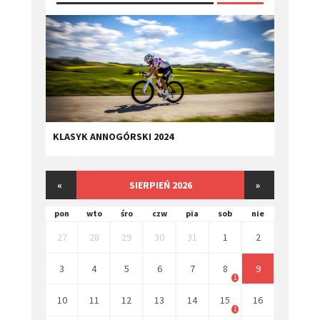
KLASYK ANNOGÓRSKI 2024
«
SIERPIEŃ 2026
»
pon
wto
śro
czw
pia
sob
nie
27
28
29
30
31
1
2
3
4
5
6
7
8
9
1
10
11
12
13
14
15
16
1