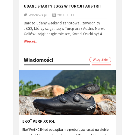
UDANE STARTY JBG2 W TURCJI I AUSTRII
VeloNews.pl
2011-05-11
Bardzo udany weekend zanotowali zawodnicy
JBG2, którzy ścigali się w Turcji oraz Austrii. Marek
Galiński zajął drugie miejsce, Kornel Osicki był 4....
Więcej...
Wiadomości
Wszystkie
EKOÏ PERF XC R4.
Ekoï Perf XC R4 od początku nie próbują zwracać na siebie