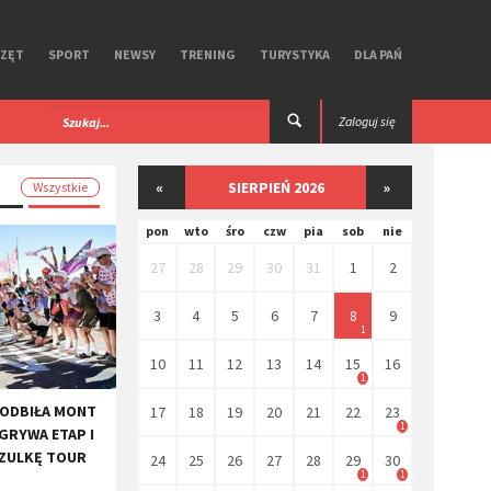
RZĘT
SPORT
NEWSY
TRENING
TURYSTYKA
DLA PAŃ
 iGPSPORT. Test
Premierowy, symbiotyczny zestaw R Aero
Zaloguj się
Ekoi.
«
SIERPIEŃ 2026
»
Wszystkie
pon
wto
śro
czw
pia
sob
nie
27
28
29
30
31
1
2
3
4
5
6
7
8
9
1
10
11
12
13
14
15
16
1
PODBIŁA MONT
17
18
19
20
21
22
23
1
GRYWA ETAP I
SZULKĘ TOUR
24
25
26
27
28
29
30
1
1