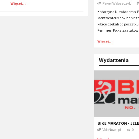
Więcej...
Paweł Waloszczyk
Katarzyna Niewiadoma-Ph
Mont Ventoux dokładnie to
kibice czekali od początku
Femmes. Polka zaatakowa
Więcej...
Wydarzenia
BIKE MARATON - JEL
VeloNews.pl
0