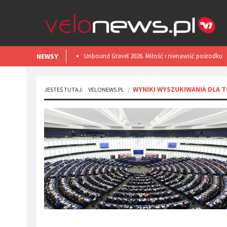
NEWSY
​Unbound Gravel 2026. Miłość i nienawiść pośrodku
Kansas.
WYNIKI WYSZUKIWANIA DLA 
JESTEŚ TUTAJ:
VELONEWS.PL