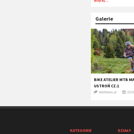
Więcej...
Galerie
BIKE ATELIER MTB M
USTROŃ CZ.1
VeloNews.pl
2019
KATEGORIE
DZIAŁY