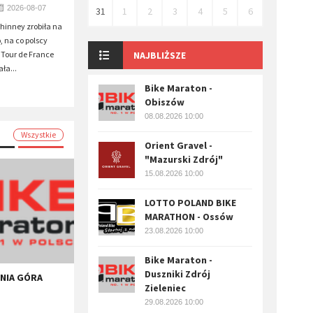
2026-08-07
31
1
2
3
4
5
6
inney zrobiła na
, na co polscy
 Tour de France
NAJBLIŻSZE
ła...
Bike Maraton -
Obiszów
08.08.2026 10:00
Wszystkie
Orient Gravel -
"Mazurski Zdrój"
15.08.2026 10:00
LOTTO POLAND BIKE
MARATHON - Ossów
23.08.2026 10:00
Bike Maraton -
Duszniki Zdrój
ENIA GÓRA
Zieleniec
29.08.2026 10:00