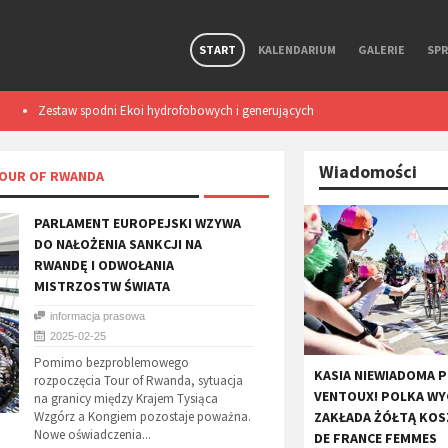
START
KALENDARIUM
GALERIE
SP
Zestaw spodni Ekoi hydrofobowych i generujących
Smart light TL50
ciepło podczas ruchu. Test
Wiadomości
TOUR OF RWANDA
PARLAMENT EUROPEJSKI WZYWA
DO NAŁOŻENIA SANKCJI NA
RWANDĘ I ODWOŁANIA
MISTRZOSTW ŚWIATA
informacja prasowa
2025-02-25
Pomimo bezproblemowego
KASIA NIEWIADOMA 
rozpoczęcia Tour of Rwanda, sytuacja
VENTOUX! POLKA WY
na granicy między Krajem Tysiąca
Wzgórz a Kongiem pozostaje poważna.
ZAKŁADA ŻÓŁTĄ KO
Nowe oświadczenia...
DE FRANCE FEMMES