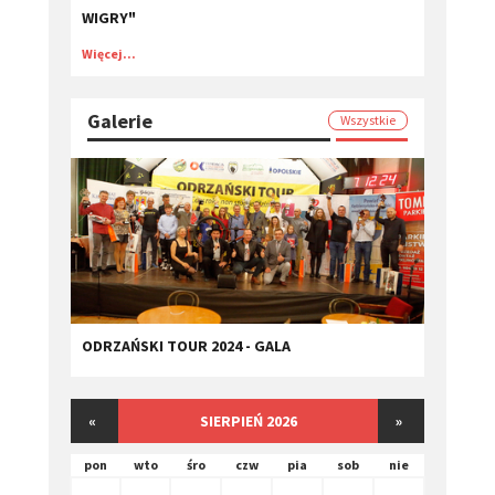
WIGRY"
Więcej...
Galerie
Wszystkie
ODRZAŃSKI TOUR 2024 - GALA
«
SIERPIEŃ 2026
»
pon
wto
śro
czw
pia
sob
nie