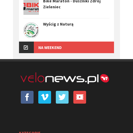
Bike Maraton - Duszniki Zdrój
Zieleniec
Wyścig z Naturą
NA WEEKEND
KATEGORIE