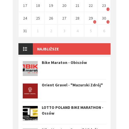
17
18
19
20
21
22
23
1
24
25
26
27
28
29
30
1
1
31
1
2
3
4
5
6
NAJBLIŻSZE
Bike Maraton - Obiszów
Orient Gravel - "Mazurski Zdrój"
LOTTO POLAND BIKE MARATHON -
Ossów