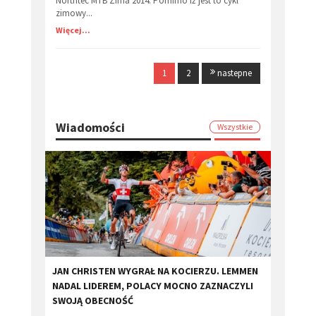
Northtec MTB Zima 2014. Pomimo iż jest to cykl
zimowy...
Więcej...
1
2
nastepne
Wiadomości
Wszystkie
JAN CHRISTEN WYGRAŁ NA KOCIERZU. LEMMEN
NADAL LIDEREM, POLACY MOCNO ZAZNACZYLI
SWOJĄ OBECNOŚĆ