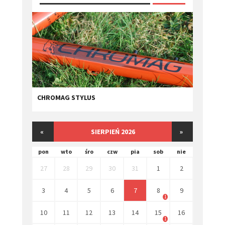
CHROMAG STYLUS
«
SIERPIEŃ 2026
»
pon
wto
śro
czw
pia
sob
nie
27
28
29
30
31
1
2
3
4
5
6
7
8
9
1
10
11
12
13
14
15
16
1