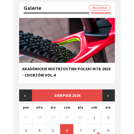
Galerie
Wszystkie
AKADEMICKIE MISTRZOSTWA POLSKI MTB 2018
- CHORZÓW VOL.4
«
SIERPIEŃ 2026
»
pon
wto
śro
czw
pia
sob
nie
27
28
29
30
31
1
2
3
4
5
6
7
8
9