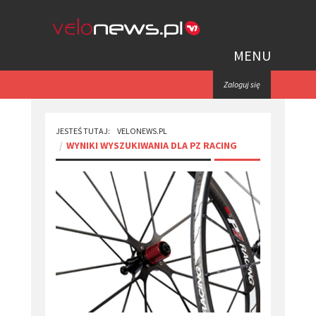
MENU
Zaloguj się
JESTEŚ TUTAJ:
VELONEWS.PL
WYNIKI WYSZUKIWANIA DLA PZ RACING