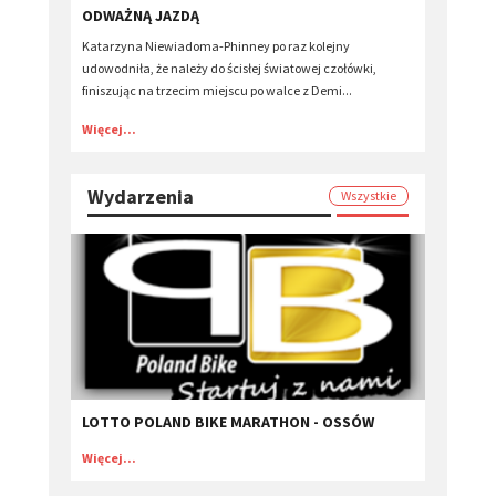
ODWAŻNĄ JAZDĄ
Katarzyna Niewiadoma-Phinney po raz kolejny
udowodniła, że należy do ścisłej światowej czołówki,
finiszując na trzecim miejscu po walce z Demi...
Więcej...
Wydarzenia
Wszystkie
LOTTO POLAND BIKE MARATHON - OSSÓW
Więcej...