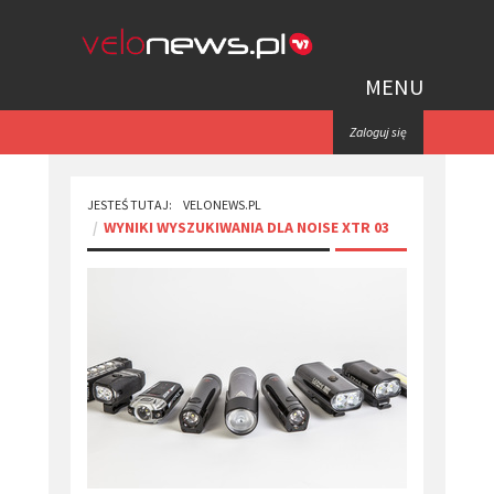
MENU
Zaloguj się
JESTEŚ TUTAJ:
VELONEWS.PL
WYNIKI WYSZUKIWANIA DLA NOISE XTR 03