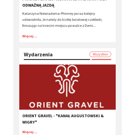
ODWAŻNĄ JAZDĄ
Katarzyna Niewiadoma-Phinney po raz kolejny
udowodniła, że należy do ścisłej światowej czołówki,
finiszując na trzecim miejscu po walce z Demi...
Więcej...
Wydarzenia
Wszystkie
ORIENT GRAVEL - "KANAŁ AUGUSTOWSKI &
WIGRY"
Więcej...