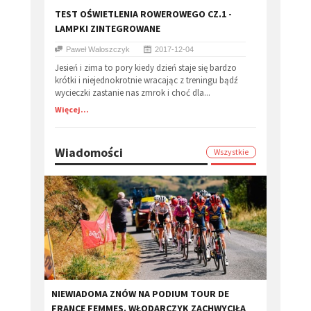
​TEST OŚWIETLENIA ROWEROWEGO CZ.1 -
LAMPKI ZINTEGROWANE
Paweł Waloszczyk
2017-12-04
Jesień i zima to pory kiedy dzień staje się bardzo
krótki i niejednokrotnie wracając z treningu bądź
wycieczki zastanie nas zmrok i choć dla...
Więcej...
Wiadomości
Wszystkie
​NIEWIADOMA ZNÓW NA PODIUM TOUR DE
FRANCE FEMMES. WŁODARCZYK ZACHWYCIŁA