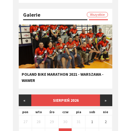
Galerie
Wszystkie
POLAND BIKE MARATHON 2021 - WARSZAWA -
WAWER
«
SIERPIEŃ 2026
»
pon
wto
śro
czw
pia
sob
nie
27
28
29
30
31
1
2