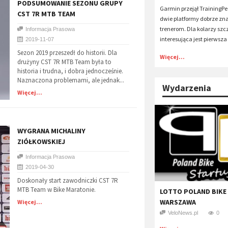
PODSUMOWANIE SEZONU GRUPY
Garmin przejął TrainingPea
CST 7R MTB TEAM
dwie platformy dobrze zn
trenerom. Dla kolarzy szc
Informacja Prasowa
interesująca jest pierwsza 
2019-11-07
Sezon 2019 przeszedł do historii. Dla
Więcej...
drużyny CST 7R MTB Team była to
historia i trudna, i dobra jednocześnie.
Naznaczona problemami, ale jednak...
Wydarzenia
Więcej...
WYGRANA MICHALINY
ZIÓŁKOWSKIEJ
Informacja Prasowa
2019-04-30
Doskonały start zawodniczki CST 7R
MTB Team w Bike Maratonie.
LOTTO POLAND BIKE
WARSZAWA
Więcej...
VeloNews.pl
0