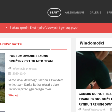
START
KALENDARIUM
GALERIE
SP
Zestaw spodni Ekoi hydrofobowych i generujących
Smart light TL50
ciepło podczas ruchu. Test
Wiadomości
ARIUSZ BATEK
PODSUMOWANIE SEZONU
DRUŻYNY CST 7R MTB TEAM
Informacja prasowa
2020-11-04
Mimo dość dziwnego sezonu z Covidem
w tle, team Darka Batka zebrał dobre
żniwo w przeciągu całego roku.
GARMIN KUPUJE TRA
Więcej...
TRAINHEROIC. DUŻY 
RYNKU TRENINGOWYC
Paweł Waloszczyk