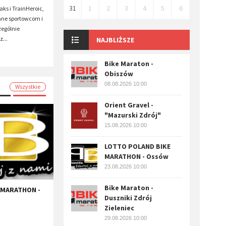
31
1
2
3
4
5
6
ks i TrainHeroic,
ane sportowcom i
zególnie
z...
NAJBLIŻSZE
Bike Maraton -
Obiszów
08.08.2026 10:00
Wszystkie
Orient Gravel -
"Mazurski Zdrój"
15.08.2026 10:00
LOTTO POLAND BIKE
MARATHON - Ossów
23.08.2026 10:00
Bike Maraton -
 MARATHON -
Duszniki Zdrój
Zieleniec
29.08.2026 10:00