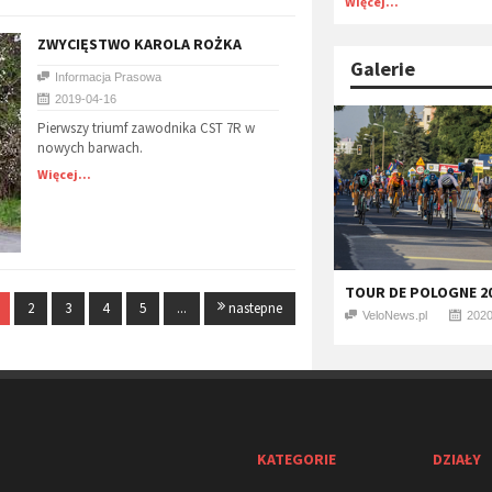
Więcej...
ZWYCIĘSTWO KAROLA ROŻKA
Galerie
Informacja Prasowa
2019-04-16
Pierwszy triumf zawodnika CST 7R w
nowych barwach.
Więcej...
TOUR DE POLOGNE 20
2
3
4
5
...
nastepne
VeloNews.pl
2020
KATEGORIE
DZIAŁY