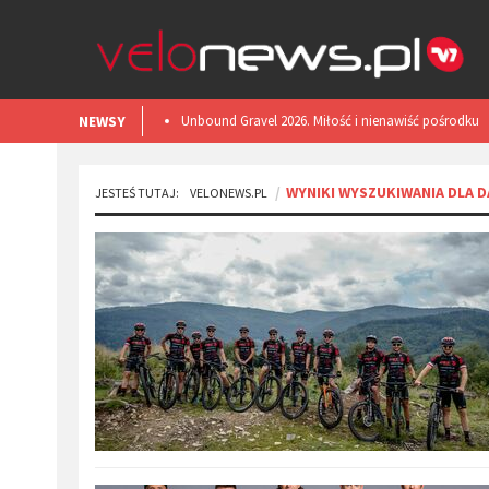
NEWSY
​Unbound Gravel 2026. Miłość i nienawiść pośrodku
Kansas.
WYNIKI WYSZUKIWANIA DLA D
JESTEŚ TUTAJ:
VELONEWS.PL