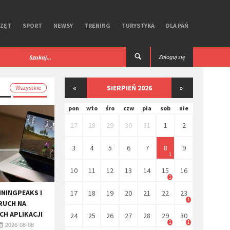
RZĘT
SPORT
NEWSY
TRENING
TURYSTYKA
DLA PAŃ
 iGPSPORT. Test
Premierowy, symbiotyczny zestaw R Aero
Zaloguj się
Ekoi.
«
SIERPIEŃ 2026
»
Wszystkie
pon
wto
śro
czw
pia
sob
nie
27
28
29
30
31
1
2
3
4
5
6
7
8
9
1
10
11
12
13
14
15
16
1
ININGPEAKS I
17
18
19
20
21
22
23
1
RUCH NA
H APLIKACJI
24
25
26
27
28
29
30
1
1
2026-08-08