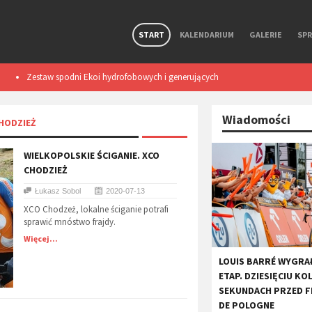
START
KALENDARIUM
GALERIE
SP
Zestaw spodni Ekoi hydrofobowych i generujących
Smart light TL50
ciepło podczas ruchu. Test
Wiadomości
HODZIEŻ
WIELKOPOLSKIE ŚCIGANIE. XCO
CHODZIEŻ
Łukasz Sobol
2020-07-13
XCO Chodzeż, lokalne ściganie potrafi
sprawić mnóstwo frajdy.
Więcej...
LOUIS BARRÉ WYGRA
ETAP. DZIESIĘCIU KO
SEKUNDACH PRZED F
DE POLOGNE