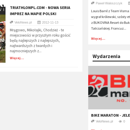
Paweł Waloszczyk
TRIATHLONPL.COM - NOWA SERIA
Louis Barré z Team Visma |
IMPREZ NA MAPIE POLSKI
wygrał królewski, szósty e
z BUKOVINA Resort do Bu
VeloNews.pl
2012-11-13
Tatrzańskiej. Francuz...
Mrągowo, Mikołajki, Chodzież - te
miejscowości w przyszłym roku gościć
Więcej...
będą najlepszych z najlepszych,
najtwardszych z twardych i
najmocniejszych z...
Wydarzenia
Więcej...
BIKE MARATON - JEL
VeloNews.pl
0