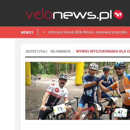
NEWSY
​Unbound Gravel 2026. Miłość i nienawiść pośrodku
Kansas.
WYNIKI WYSZUKIWANIA DLA C
JESTEŚ TUTAJ:
VELONEWS.PL