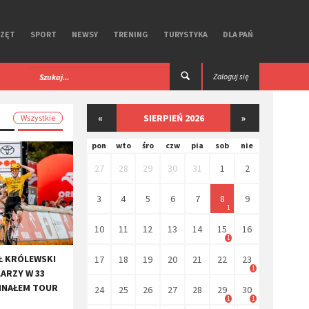
RZĘT
SPORT
NEWSY
TRENING
TURYSTYKA
DLA PAŃ
 iGPSPORT. Test
Premierowy, symbiotyczny zestaw R Aero
Zaloguj się
Ekoi.
«
SIERPIEŃ 2026
»
Wszystkie
pon
wto
śro
czw
pia
sob
nie
27
28
29
30
31
1
2
3
4
5
6
7
8
9
1
10
11
12
13
14
15
16
1
Ł KRÓLEWSKI
17
18
19
20
21
22
23
1
LARZY W 33
INAŁEM TOUR
24
25
26
27
28
29
30
1
1