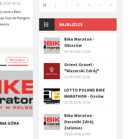
2026-08-08
31
1
2
3
4
5
6
 Lease a Bike
tap Tour de Pologne
kowiny
NAJBLIŻSZE
Bike Maraton -
Obiszów
08.08.2026 10:00
Wszystkie
Orient Gravel -
"Mazurski Zdrój"
15.08.2026 10:00
LOTTO POLAND BIKE
MARATHON - Ossów
23.08.2026 10:00
Bike Maraton -
Duszniki Zdrój
ENIA GÓRA
Zieleniec
29.08.2026 10:00