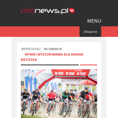
MENU
Zaloguj się
JESTEŚ TUTAJ:
VELONEWS.PL
WYNIKI WYSZUKIWANIA DLA ADRIAN
BRZÓZKA