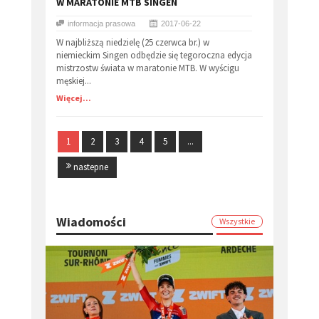
W MARATONIE MTB SINGEN
informacja prasowa
2017-06-22
W najbliższą niedzielę (25 czerwca br.) w
niemieckim Singen odbędzie się tegoroczna edycja
mistrzostw świata w maratonie MTB. W wyścigu
męskiej...
Więcej...
1
2
3
4
5
...
nastepne
Wiadomości
Wszystkie