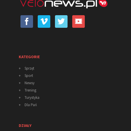
KATEGORIE
+
Sprzęt
+
Sport
+
Newsy
+
Trening
+
Turystyka
+
Dla Pań
DZIAŁY