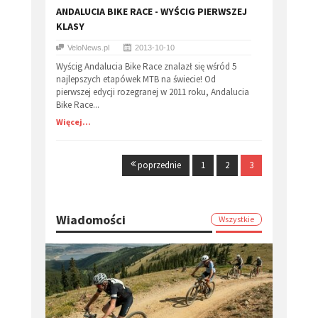
ANDALUCIA BIKE RACE - WYŚCIG PIERWSZEJ
KLASY
VeloNews.pl
2013-10-10
Wyścig Andalucia Bike Race znalazł się wśród 5
najlepszych etapówek MTB na świecie! Od
pierwszej edycji rozegranej w 2011 roku, Andalucia
Bike Race...
Więcej...
poprzednie
1
2
3
Wiadomości
Wszystkie