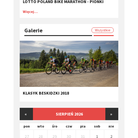
LOTTO POLAND BIKE MARATHON - PIONKI
Więcej...
Galerie
Wszystkie
KLASYK BESKIDZKI 2018
«
SIERPIEŃ 2026
»
pon
wto
śro
czw
pia
sob
nie
27
28
29
30
31
1
2