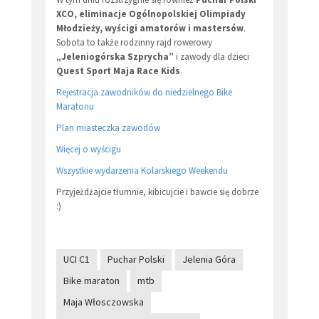
XCO, eliminacje Ogólnopolskiej Olimpiady
Młodzieży, wyścigi amatorów i mastersów
.
Sobota to także rodzinny rajd rowerowy
„Jeleniogórska Szprycha”
i zawody dla dzieci
Quest Sport Maja Race Kids
.
Rejestracja zawodników do niedzielnego Bike
Maratonu
Plan miasteczka zawodów
Więcej o wyścigu
Wszystkie wydarzenia Kolarskiego Weekendu
Przyjeżdżajcie tłumnie, kibicujcie i bawcie się dobrze
:)
UCI C1
Puchar Polski
​Jelenia Góra
Bike maraton
mtb
Maja Włosczowska