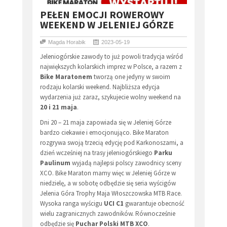
PEŁEN EMOCJI ROWEROWY
WEEKEND W JELENIEJ GÓRZE
Magda Horabik
2023-05-19
Jeleniogórskie zawody to już powoli tradycja wśród
największych kolarskich imprez w Polsce, a razem z
Bike Maratonem
tworzą one jedyny w swoim
rodzaju kolarski weekend. Najbliższa edycja
wydarzenia już zaraz, szykujecie wolny weekend na
20 i 21 maja
.
Dni 20 – 21 maja zapowiada się w Jeleniej Górze
bardzo ciekawie i emocjonująco. Bike Maraton
rozgrywa swoją trzecią edycję pod Karkonoszami, a
dzień wcześniej na trasy jeleniogórskiego
Parku
Paulinum
wyjadą najlepsi polscy zawodnicy sceny
XCO. Bike Maraton mamy więc w Jeleniej Górze w
niedzielę, a w sobotę odbędzie się seria wyścigów
Jelenia Góra Trophy Maja Włoszczowska MTB Race.
Wysoka ranga wyścigu
UCI C1
gwarantuje obecność
wielu zagranicznych zawodników. Równocześnie
odbędzie się
Puchar Polski MTB XCO
.