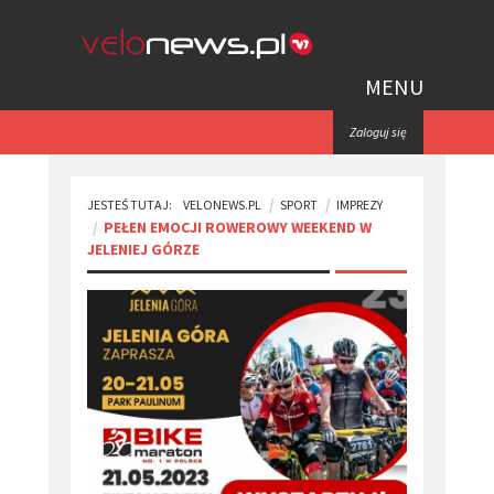
MENU
Zaloguj się
JESTEŚ TUTAJ:
VELONEWS.PL
SPORT
IMPREZY
PEŁEN EMOCJI ROWEROWY WEEKEND W
JELENIEJ GÓRZE