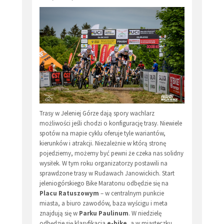
Trasy w Jeleniej Górze dają spory wachlarz
możliwości jeśli chodzi o konfigurację trasy. Niewiele
spotów na mapie cyklu oferuje tyle wariantów,
kierunków i atrakcji. Niezależnie w którą stronę
pojedziemy, możemy być pewni że czeka nas solidny
wysiłek. W tym roku organizatorzy postawili na
sprawdzone trasy w Rudawach Janowickich. Start
jeleniogórskiego Bike Maratonu odbędzie się na
Placu Ratuszowym
– w centralnym punkcie
miasta, a biuro zawodów, baza wyścigu i meta
znajdują się w
Parku Paulinum
. W niedzielę
odbędzie się klasyfikacja
e-bike
, a w miasteczku