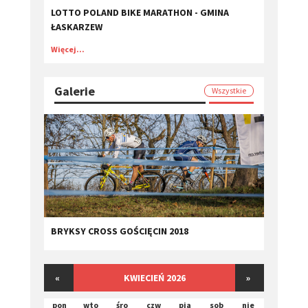
LOTTO POLAND BIKE MARATHON - GMINA
ŁASKARZEW
Więcej...
Galerie
Wszystkie
BRYKSY CROSS GOŚCIĘCIN 2018
«
KWIECIEŃ 2026
»
pon
wto
śro
czw
pia
sob
nie