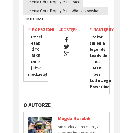
Jelenia Góra Trophy Maja Race
Jelenia Góra Trophy Maja Włoszczowska
MTB Race
POPRZEDNI
UDOSTĘPNIJ
NASTĘPNY
​Trzeci
Pożar
etap
zmienia
ŻTC
legendę.
BIKE
Leadville
RACE
100
już w
MTB
niedzielę!
bez
kultowego
Powerline
O AUTORZE
Magda Horabik
Amatorka z ambicjami, za
sobą ma już szosę, MTB, a