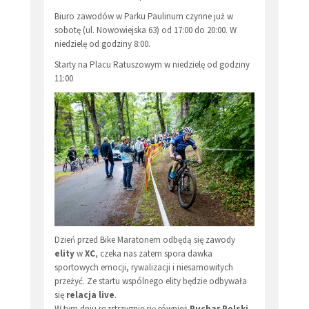
Biuro zawodów w Parku Paulinum czynne już w
sobotę (ul. Nowowiejska 63) od 17:00 do 20:00. W
niedzielę od godziny 8:00.
Starty na Placu Ratuszowym w niedzielę od godziny
11:00
Dzień przed Bike Maratonem odbędą się zawody
elity
w
XC
, czeka nas zatem spora dawka
sportowych emocji, rywalizacji i niesamowitych
przeżyć. Ze startu wspólnego elity będzie odbywała
się
relacja live
.
W tym dniu rozstrzygnie się również
Puchar Polski