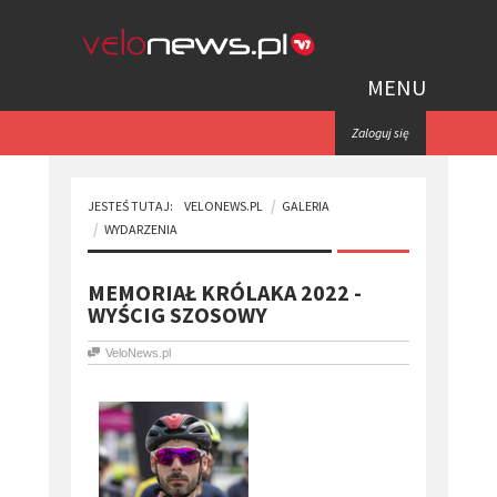
MENU
Zaloguj się
JESTEŚ TUTAJ:
VELONEWS.PL
GALERIA
WYDARZENIA
MEMORIAŁ KRÓLAKA 2022 -
WYŚCIG SZOSOWY
VeloNews.pl