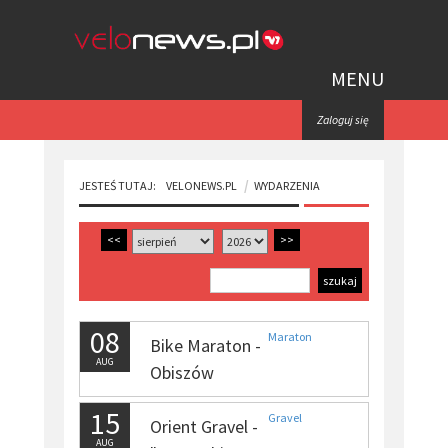
MENU
Zaloguj się
JESTEŚ TUTAJ:
VELONEWS.PL
WYDARZENIA
<<
>>
08
Maraton
Bike Maraton -
AUG
Obiszów
15
Gravel
Orient Gravel -
AUG