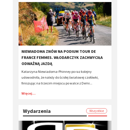
​NIEWIADOMA ZNÓW NA PODIUM TOUR DE
FRANCE FEMMES. WŁODARCZYK ZACHWYCIŁA
ODWAŻNĄ JAZDĄ
Katarzyna Niewiadoma-Phinney po raz kolejny
udowodniła, że należy do ścisłej światowej czołówki,
finiszując na trzecim miejscu po walce z Demi...
Więcej...
Wydarzenia
Wszystkie