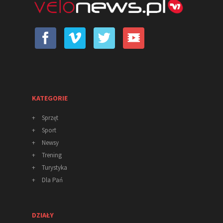
KATEGORIE
+
Sprzęt
+
Sport
+
Newsy
+
Trening
+
Turystyka
+
Dla Pań
DZIAŁY