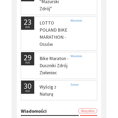
"Mazurski
Zdrój"
23
Maraton
LOTTO
AUG
POLAND BIKE
MARATHON -
Ossów
29
Maraton
Bike Maraton -
AUG
Duszniki Zdrój
Zieleniec
30
Szosa
Wyścig z
AUG
Naturą
Wiadomości
Wszystkie