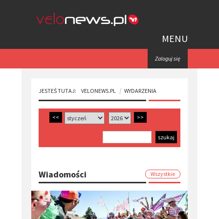
MENU
Zaloguj się
JESTEŚ TUTAJ:
VELONEWS.PL
WYDARZENIA
<<
>>
Wiadomości
Wszystkie