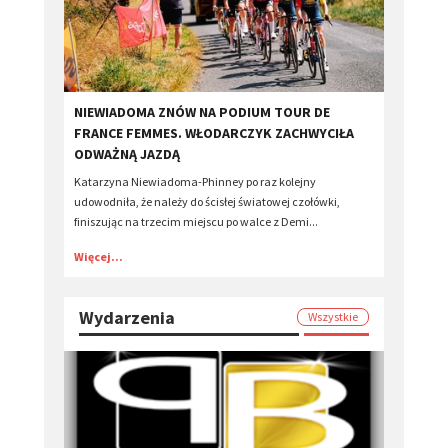
​NIEWIADOMA ZNÓW NA PODIUM TOUR DE
FRANCE FEMMES. WŁODARCZYK ZACHWYCIŁA
ODWAŻNĄ JAZDĄ
Katarzyna Niewiadoma-Phinney po raz kolejny
udowodniła, że należy do ścisłej światowej czołówki,
finiszując na trzecim miejscu po walce z Demi...
Więcej...
Wydarzenia
Wszystkie