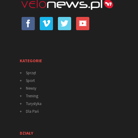
KATEGORIE
+
Sprzęt
+
Sport
+
Newsy
+
Trening
+
Turystyka
+
Dla Pań
DZIAŁY