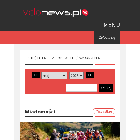
MENU
Zaloguj się
JESTEŚ TUTAJ:
VELONEWS.PL
WYDARZENIA
<<
>>
Wiadomości
Wszystkie