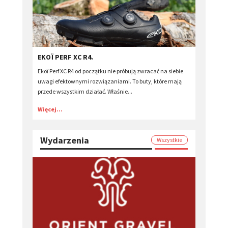
EKOÏ PERF XC R4.
Ekoï Perf XC R4 od początku nie próbują zwracać na siebie
uwagi efektownymi rozwiązaniami. To buty, które mają
przede wszystkim działać. Właśnie...
Więcej...
Wydarzenia
Wszystkie