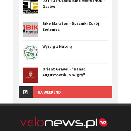
LOTTO POLAND BIKE MARATHON -
Ossów
Bike Maraton - Duszniki Zdrój
Zieleniec
Wyścig z Naturą
Orient Gravel - "Kanał
Augustowski & Wigry"
NA WEEKEND