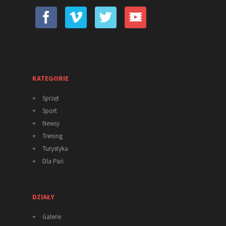
KATEGORIE
+
Sprzęt
+
Sport
+
Newsy
+
Trening
+
Turystyka
+
Dla Pań
DZIAŁY
+
Galerie