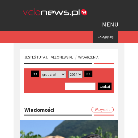
MENU
Zaloguj się
JESTEŚ TUTAJ:
VELONEWS.PL
WYDARZENIA
<<
>>
Wiadomości
Wszystkie